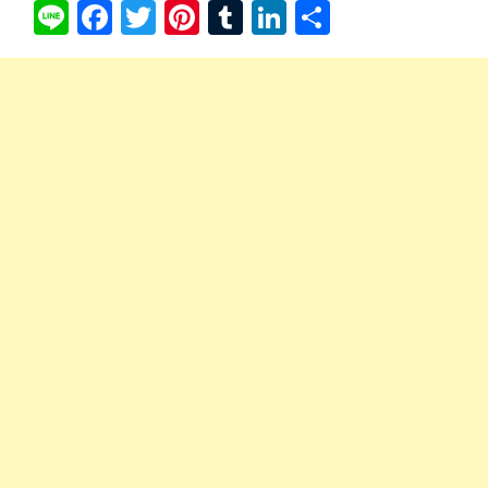
Li
Fa
T
Pi
T
Li
共
ne
ce
wi
nt
u
nk
有
bo
tte
er
m
ed
ok
r
es
bl
In
t
r