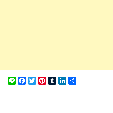
Li
Fa
T
Pi
T
Li
共
ne
ce
wi
nt
u
nk
有
bo
tte
er
m
ed
ok
r
es
bl
In
t
r