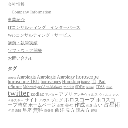
会社情報
Company Information
事業紹介
ITコンサルティング インターバース
Webコンサルティング・サービス
講演・執筆実績
ソフトウェア開発
お問い合わせ
タグ
horoscope
Astrologia
Astrologie
Astrology
aspect
horoscopeJIKU
Horoskop
horoscopes
iPad
house
IE7
iPhone
Malwarebytes' Anti-Malware
rootkit
SDFix
TDSS
setting
tdss2
twitter
zodiac
アプリ
アンチウィルス
アバター
ウィルス
カス
ホロスコープ
ホロスコ
サイト
ブログ
ハウス
ペルスキー
占星術
作成
ープ時空
占い
ホームページ
会社
企業
化身
無料
星座
西洋
見方
読み方
占星術師
羅針盤
運勢