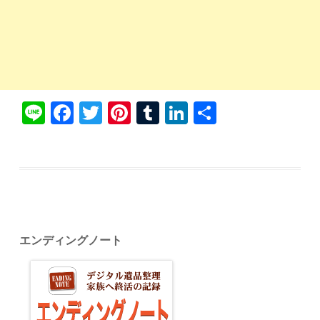
Li
Fa
T
Pi
T
Li
共
ne
ce
wi
nt
u
nk
有
bo
tte
er
m
ed
ok
r
es
bl
In
t
r
エンディングノート