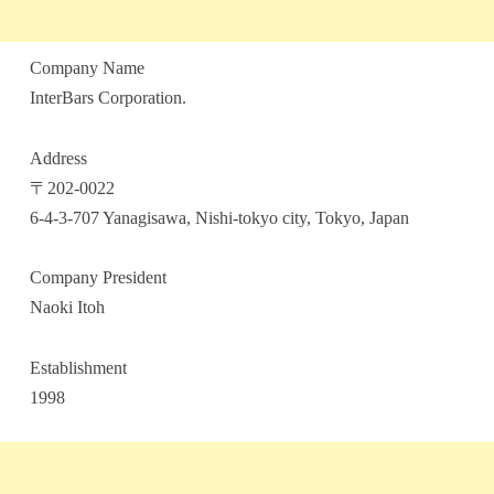
Company Name
InterBars Corporation.
Address
〒202-0022
6-4-3-707 Yanagisawa, Nishi-tokyo city, Tokyo, Japan
Company President
Naoki Itoh
Establishment
1998