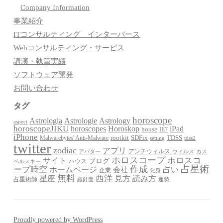
Company Information
事業紹介
ITコンサルティング インターバース
Webコンサルティング・サービス
講演・執筆実績
ソフトウェア開発
お問い合わせ
タグ
horoscope
Astrologia
Astrologie
Astrology
aspect
horoscopeJIKU
Horoskop
horoscopes
iPad
house
IE7
iPhone
Malwarebytes' Anti-Malware
rootkit
SDFix
TDSS
setting
tdss2
twitter
zodiac
アプリ
アンチウィルス
アバター
ウィルス
カス
ホロスコープ
ホロスコ
サイト
ブログ
ハウス
ペルスキー
占星術
作成
ープ時空
占い
ホームページ
会社
企業
化身
無料
星座
西洋
見方
読み方
占星術師
羅針盤
運勢
Proudly powered by WordPress