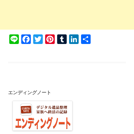
Li
Fa
T
Pi
T
Li
共
ne
ce
wi
nt
u
nk
有
bo
tte
er
m
ed
ok
r
es
bl
In
t
r
エンディングノート