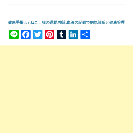
健康手帳 for ねこ：猫の運動,検診,血液の記録で病気診断と健康管理
Li
Fa
T
Pi
T
Li
共
ne
ce
wi
nt
u
nk
有
bo
tte
er
m
ed
ok
r
es
bl
In
t
r