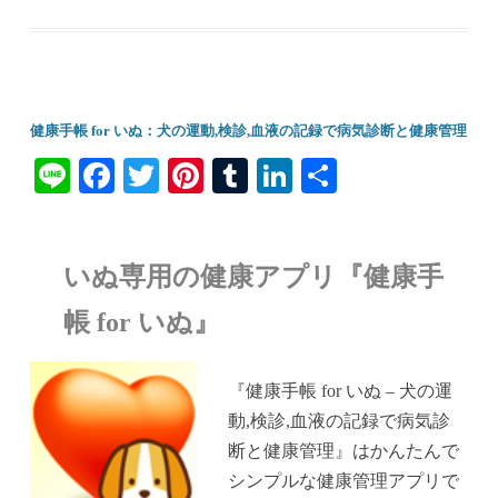
健康手帳 for いぬ：犬の運動,検診,血液の記録で病気診断と健康管理
Li
Fa
T
Pi
T
Li
共
ne
ce
wi
nt
u
nk
有
bo
tte
er
m
ed
いぬ専用の健康アプリ『健康手
ok
r
es
bl
In
t
r
帳 for いぬ』
『健康手帳 for いぬ – 犬の運
動,検診,血液の記録で病気診
断と健康管理』はかんたんで
シンプルな健康管理アプリで