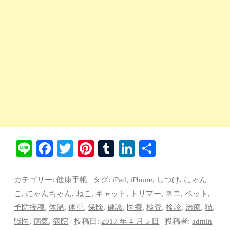
Li
Fa
T
Pi
T
Li
共
ne
ce
wi
nt
u
nk
有
bo
tte
er
m
ed
カテゴリー:
健康手帳
| タグ:
iPad
,
iPhone
,
しつけ
,
にゃん
ok
r
es
bl
In
こ
,
にゃんちゃん
,
ねこ
,
キャット
,
トリマー
,
ネコ
,
ペット
,
予防接種
,
体温
,
体重
,
保険
,
健診
,
医療
,
検査
,
検診
,
治療
,
猫
,
t
r
獣医
,
病気
,
病院
| 投稿日:
2017 年 4 月 5 日
|
投稿者:
admin