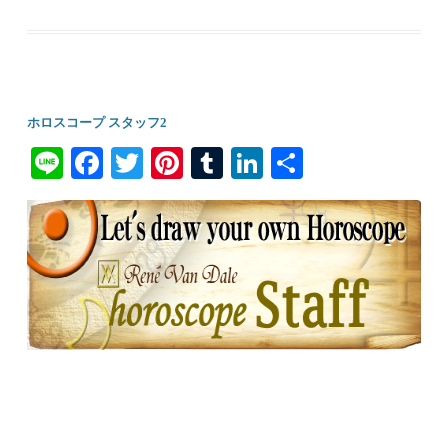
ホロスコープ スタッフ2
Li
Fa
T
Pi
T
Li
共
ne
ce
wi
nt
u
nk
有
bo
tte
er
m
ed
ok
r
es
bl
In
t
r