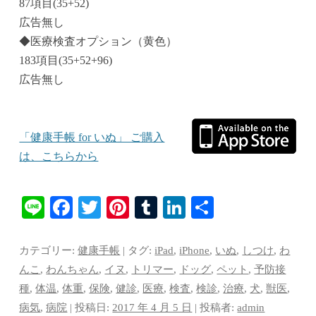
87項目(35+52)
広告無し
◆医療検査オプション（黄色）
183項目(35+52+96)
広告無し
「健康手帳 for いぬ」 ご購入
は、こちらから
Li
Fa
T
Pi
T
Li
共
ne
ce
wi
nt
u
nk
有
bo
tte
er
m
ed
カテゴリー:
健康手帳
| タグ:
iPad
,
iPhone
,
いぬ
,
しつけ
,
わ
ok
r
es
bl
In
んこ
,
わんちゃん
,
イヌ
,
トリマー
,
ドッグ
,
ペット
,
予防接
種
,
体温
,
体重
,
保険
,
健診
,
医療
,
検査
,
検診
,
治療
,
犬
,
獣医
,
t
r
病気
,
病院
| 投稿日:
2017 年 4 月 5 日
|
投稿者:
admin