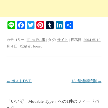
Li
Fa
T
Pi
T
Li
共
ne
ce
wi
nt
u
nk
有
bo
tte
er
m
ed
カテゴリー:
IT っぽい事
| タグ:
サイト
| 投稿日:
2004 年 10
ok
r
es
bl
In
月 4 日
|
投稿者:
bonzo
t
r
投稿ナビゲーション
←
ポストDVD
18. 禁煙継続剤
→
「
いいぞ Movable Type
」への1件のフィードバ
ック