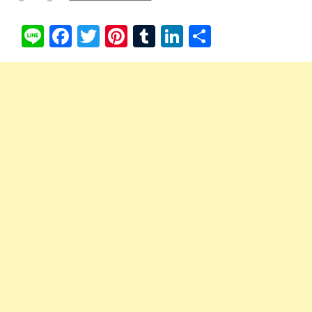
Li
Fa
T
Pi
T
Li
共
ne
ce
wi
nt
u
nk
有
bo
tte
er
m
ed
ok
r
es
bl
In
t
r