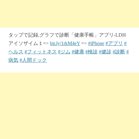
タップで記録,グラフで診断「健康手帳」アプリ-LDH
アイソザイム１=>
bit.ly/1rkM4eY
=>
#iPhone
#アプリ
#
ヘルス
#フィットネス
#ジム
#健康
#検診
#健診
#診断
#
病気
#人間ドック