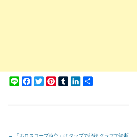
Li
Fa
T
Pi
T
Li
共
ne
ce
wi
nt
u
nk
有
bo
tte
er
m
ed
ok
r
es
bl
In
t
r
投稿ナビゲーション
←
「ホロスコープ時空」は
タップで記録,グラフで診断