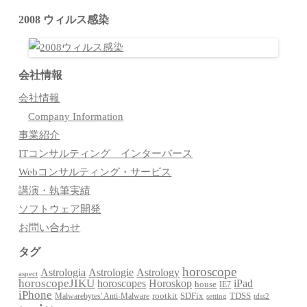
2008 ウィルス感染
会社情報
会社情報
Company Information
事業紹介
ITコンサルティング インターバース
Webコンサルティング・サービス
講演・執筆実績
ソフトウェア開発
お問い合わせ
タグ
horoscope
Astrologia
Astrologie
Astrology
aspect
horoscopeJIKU
Horoskop
horoscopes
iPad
house
IE7
iPhone
Malwarebytes' Anti-Malware
rootkit
SDFix
TDSS
setting
tdss2