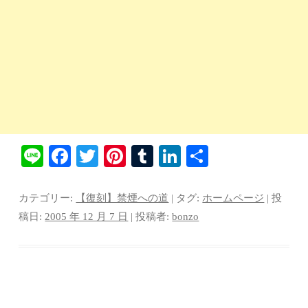
Li
Fa
T
Pi
T
Li
共
ne
ce
wi
nt
u
nk
有
bo
tte
er
m
ed
カテゴリー:
【復刻】禁煙への道
| タグ:
ホームページ
| 投
ok
r
es
bl
In
稿日:
2005 年 12 月 7 日
|
投稿者:
bonzo
t
r