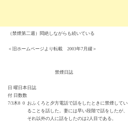
（禁煙第二週）悶絶しながらも続いている
＜旧ホームページより転載 2003年7月綴＞
禁煙日誌
日
曜
日
本
日誌
付
日
数
数
7/3
木
8
0
おふくろと夕方電話で話をしたときに禁煙してい
ることを話した。妻には早い段階で話をしたが、
それ以外の人に話をしたのは2人目である。