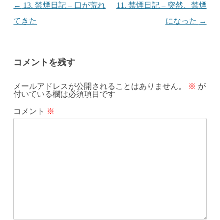
投稿ナビゲーション
←
13. 禁煙日記 – 口が荒れ
11. 禁煙日記 – 突然、禁煙
てきた
になった
→
コメントを残す
メールアドレスが公開されることはありません。
※
が
付いている欄は必須項目です
コメント
※