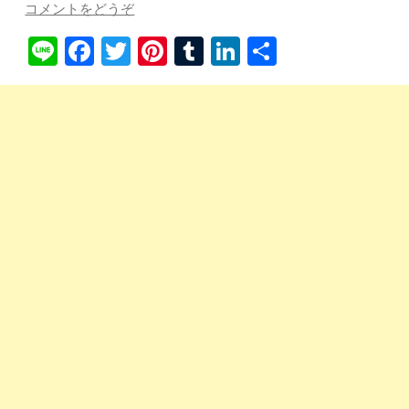
コメントをどうぞ
Li
Fa
T
Pi
T
Li
共
ne
ce
wi
nt
u
nk
有
bo
tte
er
m
ed
ok
r
es
bl
In
t
r