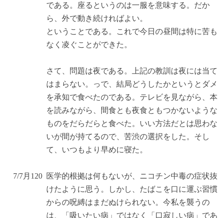
である。座るというのは一服を意味する。だか
ら、外で動き続ければよい。
ということである。これで今日の昼間は特に苦も
なく凌ぐことができた。
さて、問題は夜である。上記の教訓は夜には当て
はまらない。っで、結局どうしたかというとダメ
を承知で食べたのである。テレビを見ながら、本
を読みながら、間食とも夜食ともつかないような
ものをだらだらと食べた。いい方法だとは思わな
いが間が持てるので、苦渋の選択をした。そし
て、いつもより早めに寝た。
7/7
月
12
0
医学的根拠は何もないが、ニコチン中毒の症状抜
けたように思う。しかし、たばこを口に運ぶ習慣
からの呪縛はまだぬけられない。今私を襲うの
は、「吸いたい病」ではなく「口寂しい病」であ