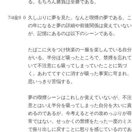
る。もちろん勝負は全勝である。
7/4
金
9
0
久しぶりに夢を見た。なんと喫煙の夢である。こ
の年になると夢の詳細や前後関係は覚えていない
が、記憶にあるのは以下のシーンである。
たばこに火をつけ快楽の一服を楽しんでいる自分
がいる。半分ほど吸ったところで、禁煙を忘れて
いて不注意にも吸ってしまっていたことに気づ
く。あわててすぐに消すが吸った事実に苛まれ、
思いっきり苦悩する。
夢の喫煙シーンはこれしか覚えていないが、不注
意とはいえ半分を吸ってしまった自分を大いに責
めるのであるが、今考えるとその攻めっぷりが尋
常ではない。せっかくの禁煙をたった一度のミス
で振り出しに戻すことに怒りを感じているのであ