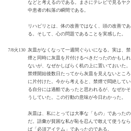
などと考えるのである。まさにテレビで見るヤク
中患者の転落の瞬間である。
リハビリとは、体の改善ではなく、頭の改善であ
る。そして、心の問題であることを実感した。
7/8
火
13
0
灰皿がなくなって一週間ぐらいになる。実は、禁
煙と同時に灰皿を片付けるべきだったのかもしれ
ないが、なぜかしばらく机の上に置いておいた。
禁煙開始後数日たってから灰皿を見えないところ
に片付けた。今から考えると、禁煙で悶絶してい
る自分には過酷であったと思われるが、なぜかそ
うしていた。この行動の意味が今日わかった。
灰皿は、私にとっては大事な「もの」であったの
だ。語彙が貧困な私が恥を忍んで敢えて使うなら
ば「必須アイテム」であったのである。