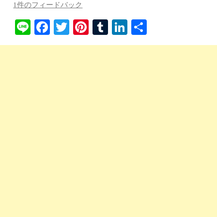
1件のフィードバック
Li
Fa
T
Pi
T
Li
共
ne
ce
wi
nt
u
nk
有
bo
tte
er
m
ed
ok
r
es
bl
In
t
r