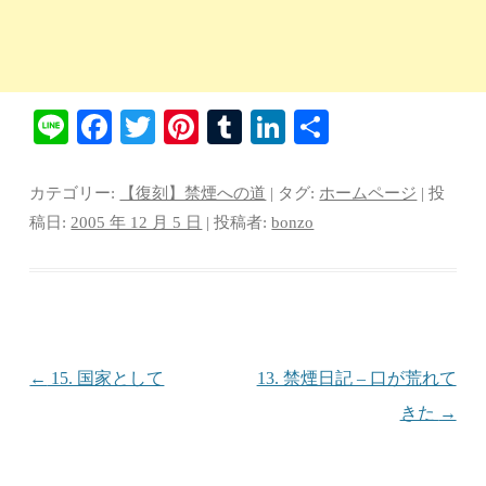
Li
Fa
T
Pi
T
Li
共
ne
ce
wi
nt
u
nk
有
bo
tte
er
m
ed
カテゴリー:
【復刻】禁煙への道
| タグ:
ホームページ
| 投
ok
r
es
bl
In
稿日:
2005 年 12 月 5 日
|
投稿者:
bonzo
t
r
投稿ナビゲーション
←
15. 国家として
13. 禁煙日記 – 口が荒れて
きた
→