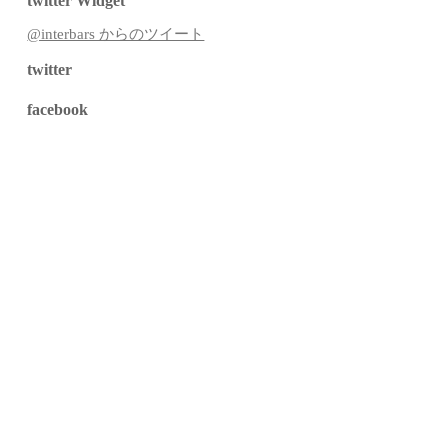
twitter Widget
@interbars からのツイート
twitter
facebook