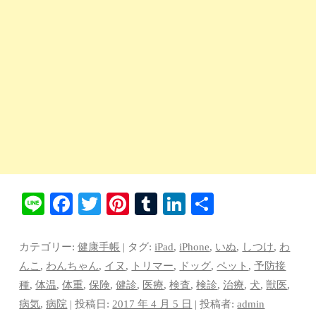
Li
Fa
T
Pi
T
Li
共
ne
ce
wi
nt
u
nk
有
bo
tte
er
m
ed
カテゴリー:
健康手帳
| タグ:
iPad
,
iPhone
,
いぬ
,
しつけ
,
わ
ok
r
es
bl
In
んこ
,
わんちゃん
,
イヌ
,
トリマー
,
ドッグ
,
ペット
,
予防接
種
,
体温
,
体重
,
保険
,
健診
,
医療
,
検査
,
検診
,
治療
,
犬
,
獣医
,
t
r
病気
,
病院
| 投稿日:
2017 年 4 月 5 日
|
投稿者:
admin