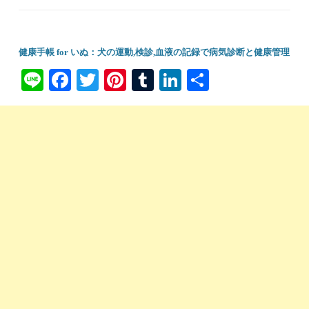
健康手帳 for いぬ：犬の運動,検診,血液の記録で病気診断と健康管理
Li
Fa
T
Pi
T
Li
共
ne
ce
wi
nt
u
nk
有
bo
tte
er
m
ed
ok
r
es
bl
In
t
r