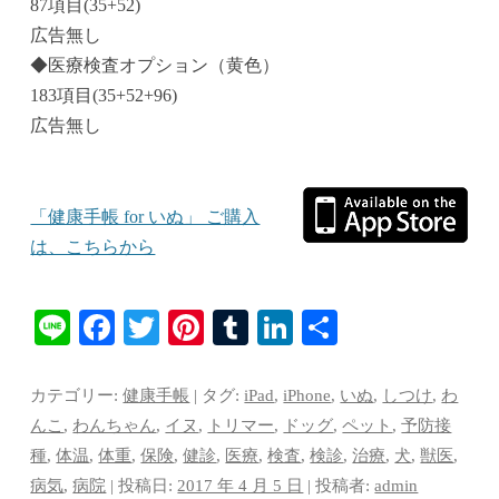
87項目(35+52)
広告無し
◆医療検査オプション（黄色）
183項目(35+52+96)
広告無し
「健康手帳 for いぬ」 ご購入
は、こちらから
Li
Fa
T
Pi
T
Li
共
ne
ce
wi
nt
u
nk
有
bo
tte
er
m
ed
カテゴリー:
健康手帳
| タグ:
iPad
,
iPhone
,
いぬ
,
しつけ
,
わ
ok
r
es
bl
In
んこ
,
わんちゃん
,
イヌ
,
トリマー
,
ドッグ
,
ペット
,
予防接
種
,
体温
,
体重
,
保険
,
健診
,
医療
,
検査
,
検診
,
治療
,
犬
,
獣医
,
t
r
病気
,
病院
| 投稿日:
2017 年 4 月 5 日
|
投稿者:
admin