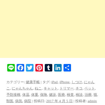
Li
Fa
T
Pi
T
Li
共
ne
ce
wi
nt
u
nk
有
bo
tte
er
m
ed
カテゴリー:
健康手帳
| タグ:
iPad
,
iPhone
,
しつけ
,
にゃん
ok
r
es
bl
In
こ
,
にゃんちゃん
,
ねこ
,
キャット
,
トリマー
,
ネコ
,
ペット
,
予防接種
,
体温
,
体重
,
保険
,
健診
,
医療
,
検査
,
検診
,
治療
,
猫
,
t
r
獣医
,
病気
,
病院
| 投稿日:
2017 年 4 月 5 日
|
投稿者:
admin