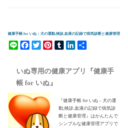
健康手帳 for いぬ：犬の運動,検診,血液の記録で病気診断と健康管理
Li
Fa
T
Pi
T
Li
共
ne
ce
wi
nt
u
nk
有
bo
tte
er
m
ed
いぬ専用の健康アプリ『健康手
ok
r
es
bl
In
t
r
帳 for いぬ』
『健康手帳 for いぬ – 犬の運
動,検診,血液の記録で病気診
断と健康管理』はかんたんで
シンプルな健康管理アプリで