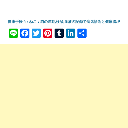
健康手帳 for ねこ：猫の運動,検診,血液の記録で病気診断と健康管理
Li
Fa
T
Pi
T
Li
共
ne
ce
wi
nt
u
nk
有
bo
tte
er
m
ed
ok
r
es
bl
In
t
r