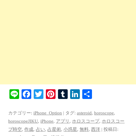
Li
Fa
T
Pi
T
Li
共
ne
ce
wi
nt
u
nk
有
bo
tte
er
m
ed
カテゴリー:
iPhone_Option
| タグ:
asteroid
,
horoscope
,
ok
r
es
bl
In
horoscopeJIKU
,
iPhone
,
アプリ
,
ホロスコープ
,
ホロスコー
プ時空
,
作成
,
占い
,
占星術
,
小惑星
,
無料
,
西洋
| 投稿日:
t
r