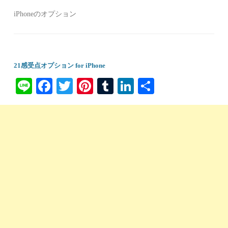
iPhoneのオプション
21感受点オプション for iPhone
Li
Fa
T
Pi
T
Li
共
ne
ce
wi
nt
u
nk
有
bo
tte
er
m
ed
ok
r
es
bl
In
t
r