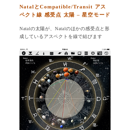
NatalとCompatible/Transit アス
ペクト線 感受点 太陽 – 星空モード
Natalの太陽が、Natalのほかの感受点と形
成しているアスペクトを線で結びます