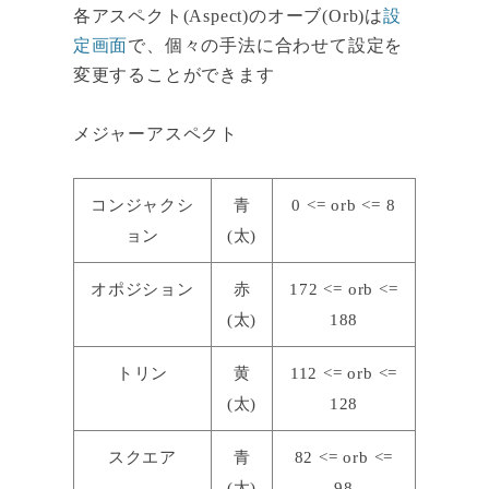
各アスペクト(Aspect)のオーブ(Orb)は
設
定画面
で、個々の手法に合わせて設定を
変更することができます
メジャーアスペクト
コンジャクシ
青
0 <= orb <= 8
ョン
(太)
オポジション
赤
172 <= orb <=
(太)
188
トリン
黄
112 <= orb <=
(太)
128
スクエア
青
82 <= orb <=
(太)
98