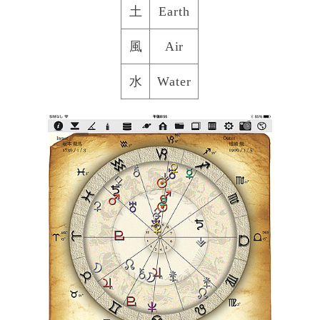
土
Earth
風
Air
水
Water