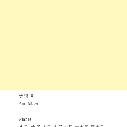
太陽,月
Sun,Moon
Planet
水星,,金星,火星,木星,土星,天王星,海王星