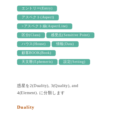
bo
tte
er
m
ed
ok
r
es
bl
In
エントリー(Entry)
t
r
アスペクト(Aspect)
>アスペクト線(AspectLine)
区分(Class)
感受点(Sensitive Point)
ハウス(House)
情報(Data)
顧客BOOK(Book)
天文暦(Ephemeris)
設定(Setting)
惑星を2(Duality), 3(Quality), and
4(Element). に分類します
Duality