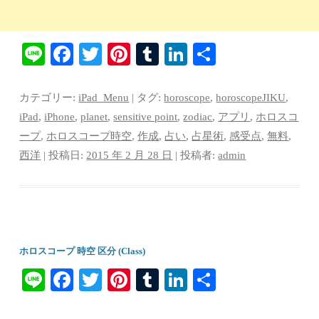
Li
Fa
T
Pi
T
Li
共
ne
ce
wi
nt
u
nk
有
bo
tte
er
m
ed
カテゴリー:
iPad_Menu
| タグ:
horoscope
,
horoscopeJIKU
,
ok
r
es
bl
In
iPad
,
iPhone
,
planet
,
sensitive point
,
zodiac
,
アプリ
,
ホロスコ
ープ
,
ホロスコープ時空
,
作成
,
占い
,
占星術
,
感受点
,
無料
,
t
r
西洋
| 投稿日:
2015 年 2 月 28 日
|
投稿者:
admin
ホロスコープ 時空 区分 (Class)
Li
Fa
T
Pi
T
Li
共
ne
ce
wi
nt
u
nk
有