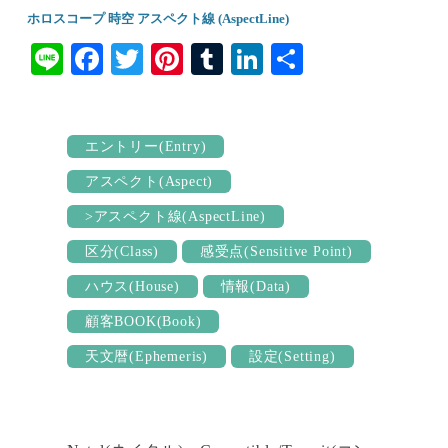
ホロスコープ 時空 アスペクト線 (AspectLine)
Li
Fa
T
Pi
T
Li
共
ne
ce
wi
nt
u
nk
有
bo
tte
er
m
ed
ok
r
es
bl
In
エントリー(Entry)
t
r
アスペクト(Aspect)
>アスペクト線(AspectLine)
区分(Class)
感受点(Sensitive Point)
ハウス(House)
情報(Data)
顧客BOOK(Book)
天文暦(Ephemeris)
設定(Setting)