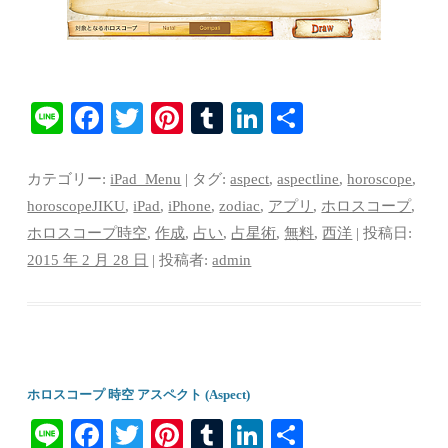
Li
Fa
T
Pi
T
Li
共
ne
ce
wi
nt
u
nk
有
bo
tte
er
m
ed
カテゴリー:
iPad_Menu
| タグ:
aspect
,
aspectline
,
horoscope
,
ok
r
es
bl
In
horoscopeJIKU
,
iPad
,
iPhone
,
zodiac
,
アプリ
,
ホロスコープ
,
ホロスコープ時空
,
作成
,
占い
,
占星術
,
無料
,
西洋
| 投稿日:
t
r
2015 年 2 月 28 日
|
投稿者:
admin
ホロスコープ 時空 アスペクト (Aspect)
Li
Fa
T
Pi
T
Li
共