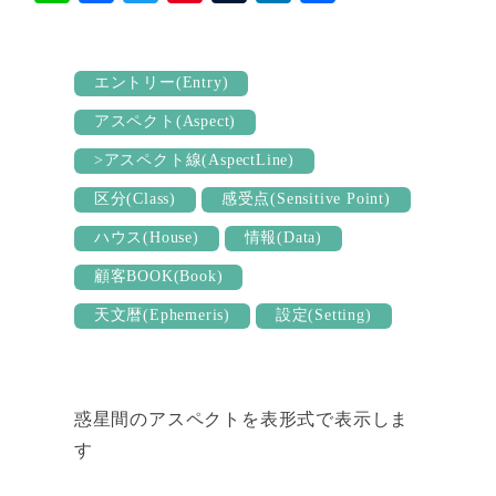
ne
ce
wi
nt
u
nk
有
bo
tte
er
m
ed
ok
r
es
bl
In
エントリー(Entry)
t
r
アスペクト(Aspect)
>アスペクト線(AspectLine)
区分(Class)
感受点(Sensitive Point)
ハウス(House)
情報(Data)
顧客BOOK(Book)
天文暦(Ephemeris)
設定(Setting)
惑星間のアスペクトを表形式で表示しま
す