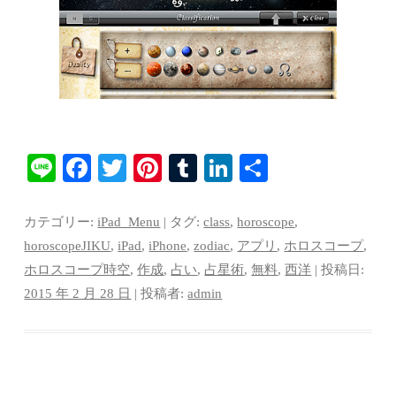
Li
Fa
T
Pi
T
Li
共
ne
ce
wi
nt
u
nk
有
bo
tte
er
m
ed
カテゴリー:
iPad_Menu
| タグ:
class
,
horoscope
,
ok
r
es
bl
In
horoscopeJIKU
,
iPad
,
iPhone
,
zodiac
,
アプリ
,
ホロスコープ
,
ホロスコープ時空
,
作成
,
占い
,
占星術
,
無料
,
西洋
| 投稿日:
t
r
2015 年 2 月 28 日
|
投稿者:
admin