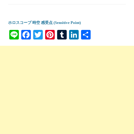
ホロスコープ 時空 感受点 (Sensitive Point)
Li
Fa
T
Pi
T
Li
共
ne
ce
wi
nt
u
nk
有
bo
tte
er
m
ed
ok
r
es
bl
In
t
r