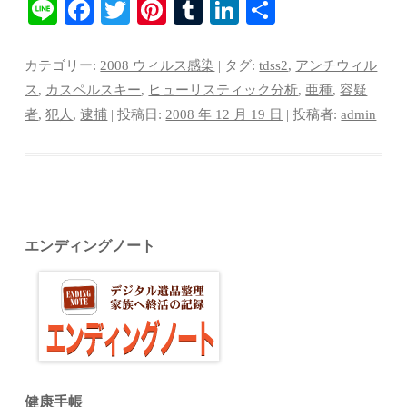
Li
Fa
T
Pi
T
Li
共
ne
ce
wi
nt
u
nk
有
bo
tte
er
m
ed
カテゴリー:
2008 ウィルス感染
| タグ:
tdss2
,
アンチウィル
ok
r
es
bl
In
ス
,
カスペルスキー
,
ヒューリスティック分析
,
亜種
,
容疑
者
,
犯人
,
逮捕
| 投稿日:
2008 年 12 月 19 日
|
投稿者:
admin
t
r
エンディングノート
健康手帳