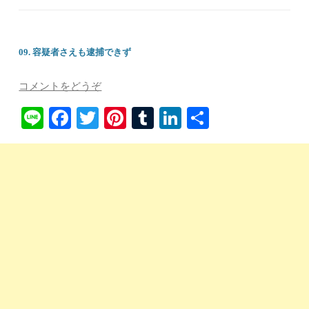
09. 容疑者さえも逮捕できず
コメントをどうぞ
Li
Fa
T
Pi
T
Li
共
ne
ce
wi
nt
u
nk
有
bo
tte
er
m
ed
ok
r
es
bl
In
t
r