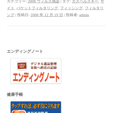
bo
tte
er
m
ed
カテゴリー:
2008 ウィルス感染
| タグ:
カスペルスキー
,
サ
ok
r
es
bl
In
イト
,
パケットフィルタリング
,
フィッシング
,
フィルタリ
ング
| 投稿日:
2008 年 12 月 19 日
|
投稿者:
admin
t
r
エンディングノート
健康手帳