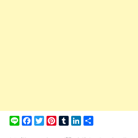
Li
Fa
T
Pi
T
Li
共
ne
ce
wi
nt
u
nk
有