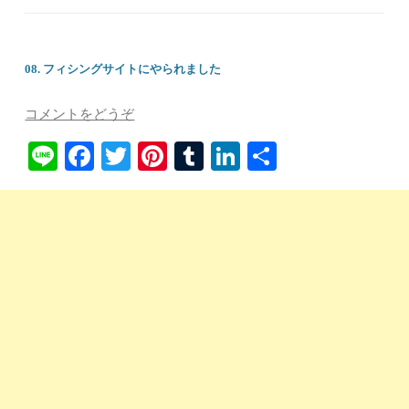
08. フィシングサイトにやられました
コメントをどうぞ
Li
Fa
T
Pi
T
Li
共
ne
ce
wi
nt
u
nk
有
bo
tte
er
m
ed
ok
r
es
bl
In
t
r