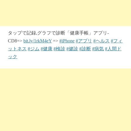
タップで記録,グラフで診断「健康手帳」アプリ-
CD8=>
bit.ly/1rkM4eY
=>
#iPhone
#アプリ
#ヘルス
#フィ
ットネス
#ジム
#健康
#検診
#健診
#診断
#病気
#人間ド
ック