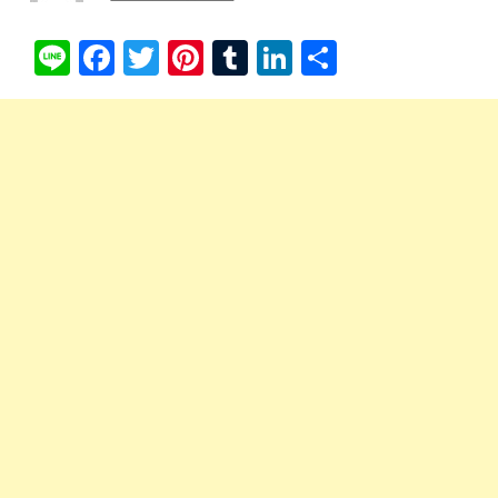
Li
Fa
T
Pi
T
Li
共
ne
ce
wi
nt
u
nk
有
bo
tte
er
m
ed
ok
r
es
bl
In
t
r