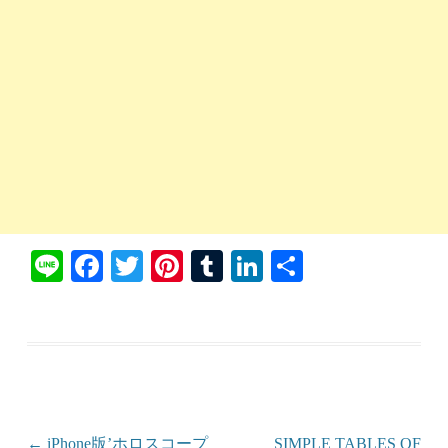
Li
Fa
T
Pi
T
Li
共
ne
ce
wi
nt
u
nk
有
bo
tte
er
m
ed
ok
r
es
bl
In
t
r
投稿ナビゲーション
←
iPhone版’ホロスコープ
SIMPLE TABLES OF