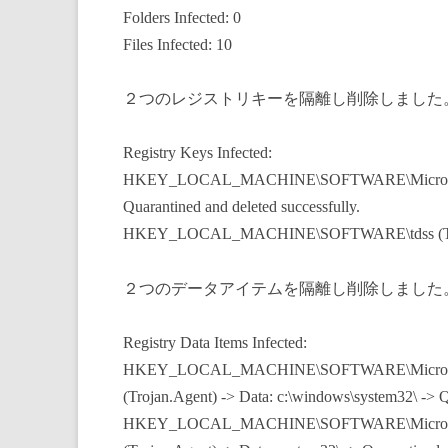
Folders Infected: 0
Files Infected: 10
２つのレジストリキーを隔離し削除しました
Registry Keys Infected:
HKEY_LOCAL_MACHINE\SOFTWARE\Microsoft\Win
Quarantined and deleted successfully.
HKEY_LOCAL_MACHINE\SOFTWARE\tdss (Trojan.A
２つのデータアイテムを隔離し削除しました
Registry Data Items Infected:
HKEY_LOCAL_MACHINE\SOFTWARE\Microsoft\W
(Trojan.Agent) -> Data: c:\windows\system32\ -> Q
HKEY_LOCAL_MACHINE\SOFTWARE\Microsoft\W