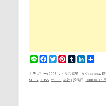
Li
Fa
T
Pi
T
Li
共
ne
ce
wi
nt
u
nk
有
bo
tte
er
m
ed
カテゴリー:
2008 ウィルス感染
| タグ:
firefox
,
IE
ok
r
es
bl
In
SDFix
,
TDSS
,
サイト
,
会社
| 投稿日:
2008 年 12 
t
r