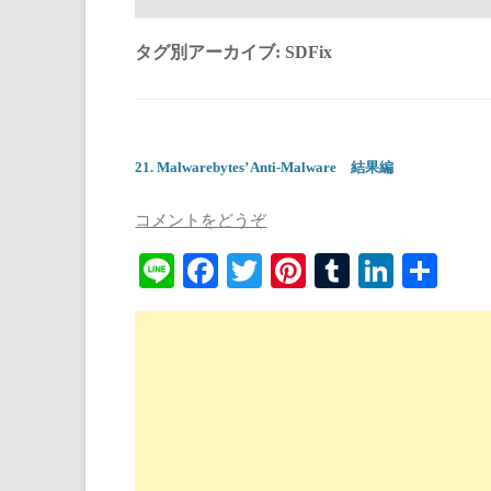
タグ別アーカイブ:
SDFix
21. Malwarebytes’ Anti-Malware 結果編
コメントをどうぞ
Li
Fa
T
Pi
T
Li
共
ne
ce
wi
nt
u
nk
有
bo
tte
er
m
ed
ok
r
es
bl
In
t
r