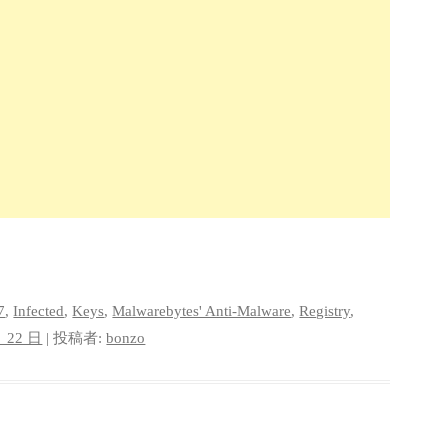
7
,
Infected
,
Keys
,
Malwarebytes' Anti-Malware
,
Registry
,
月 22 日
|
投稿者:
bonzo