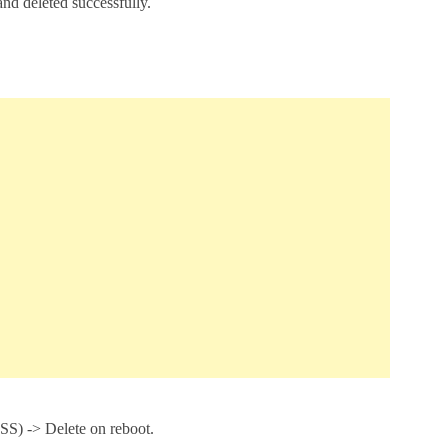
nd deleted successfully.
) -> Delete on reboot.