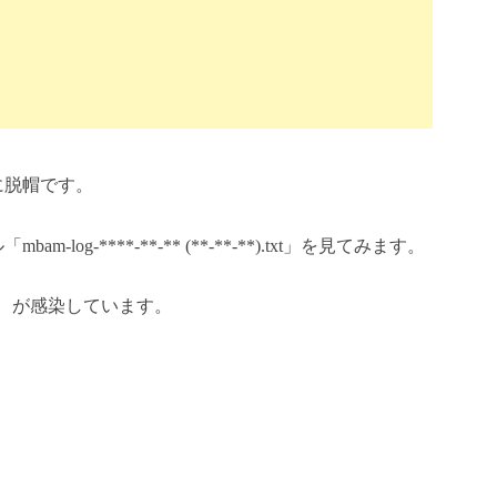
の性能に脱帽です。
「mbam-log-****-**-** (**-**-**).txt」を見てみます。
、が感染しています。