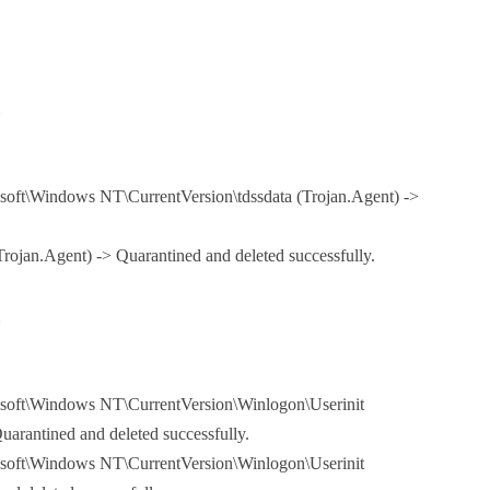
。
dows NT\CurrentVersion\tdssdata (Trojan.Agent) ->
gent) -> Quarantined and deleted successfully.
。
indows NT\CurrentVersion\Winlogon\Userinit
uarantined and deleted successfully.
indows NT\CurrentVersion\Winlogon\Userinit