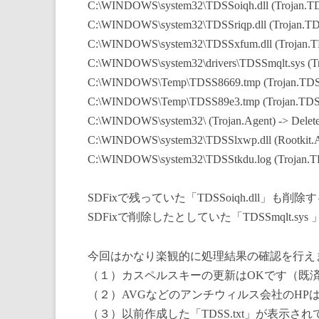
C:\WINDOWS\system32\TDSSoiqh.dll (Trojan.TDS
C:\WINDOWS\system32\TDSSriqp.dll (Trojan.TDSS
C:\WINDOWS\system32\TDSSxfum.dll (Trojan.TDS
C:\WINDOWS\system32\drivers\TDSSmqlt.sys (Tro
C:\WINDOWS\Temp\TDSS8669.tmp (Trojan.TDSS) -
C:\WINDOWS\Temp\TDSS89e3.tmp (Trojan.TDSS) 
C:\WINDOWS\system32\ (Trojan.Agent) -> Delete 
C:\WINDOWS\system32\TDSSlxwp.dll (Rootkit.Age
C:\WINDOWS\system32\TDSStkdu.log (Trojan.TDS
SDFixで残っていた「TDSSoiqh.dll」も
SDFixで削除したとしていた「TDSSmqlt.
今回はかなり楽観的に処理結果の確認を行え
（１）カスペルスキーの更新はOKです（既
（２）AVGなどのアンチウィルス会社のHP
（３）以前作成した「TDSS.txt」が表示さ