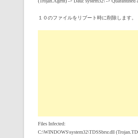
(Trojan.Agent) -> Data: system32\ -> Quarantined a
１０のファイルをリブート時に削除します。
Files Infected:
C:\WINDOWS\system32\TDSSbrsr.dll (Trojan.TDSS