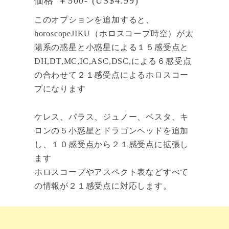
価格 ￥500- (US$4.99)
このオプションを追加すると、
horoscopeJIKU（ホロスコープ時空）が太
陽系の惑星と小惑星による１５感受点と
DH,DT,MC,IC,ASC,DSC,による６感受点
の合わせて２１感受点によるホロスコー
プになります
ケレス、パラス、ジュノー、ベスタ、キ
ロンの５小惑星とドラゴンヘッドを追加
し、１０感受点から２１感受点に拡張し
ます
ホロスコープやアスペクト表などすべて
の情報が２１感受点に対応します。