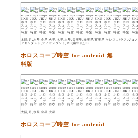
太陽,月,水星,金星,火星,木星,土星,天王星,海王星,冥王星,ケレス,パラス,ジ
アセンダント,ディセンダント,MC(南中点),IC
ホロスコープ時空 for android 無
料版
太陽,月,水星,金星,火星
ホロスコープ時空 for android