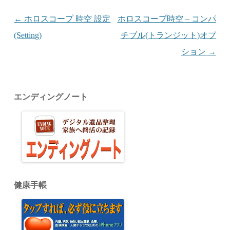
投稿ナビゲーション
←
ホロスコープ 時空 設定
ホロスコープ時空 – コンパ
(Setting)
チブル(トランジット)オプ
ション
→
エンディングノート
健康手帳