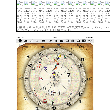
太陽,月,水星,金星,火星,木星,土星,天王星,海王星,冥王星,ケレス,パラス,ジ
アセンダント,ディセンダント,MC(南中点),IC