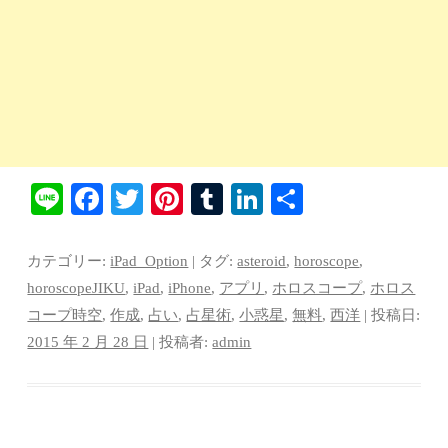
Li
Fa
T
Pi
T
Li
共
ne
ce
wi
nt
u
nk
有
bo
tte
er
m
ed
カテゴリー:
iPad_Option
| タグ:
asteroid
,
horoscope
,
ok
r
es
bl
In
horoscopeJIKU
,
iPad
,
iPhone
,
アプリ
,
ホロスコープ
,
ホロス
コープ時空
,
作成
,
占い
,
占星術
,
小惑星
,
無料
,
西洋
| 投稿日:
t
r
2015 年 2 月 28 日
|
投稿者:
admin