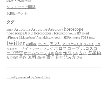
講演・執筆実績
ソフトウェア開発
お問い合わせ
タグ
horoscope
Astrologia
Astrologie
Astrology
aspect
horoscopeJIKU
Horoskop
horoscopes
iPad
house
IE7
iPhone
Malwarebytes' Anti-Malware
rootkit
SDFix
TDSS
setting
tdss2
twitter
zodiac
アプリ
アンチウィルス
アバター
ウィルス
カス
ホロスコープ
ホロスコ
サイト
ブログ
ハウス
ペルスキー
占星術
作成
ープ時空
占い
ホームページ
会社
企業
化身
無料
星座
西洋
見方
読み方
占星術師
羅針盤
運勢
Proudly powered by WordPress