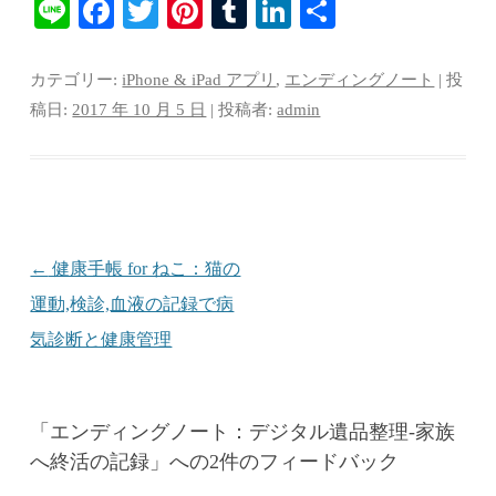
Li
Fa
T
Pi
T
Li
共
ne
ce
wi
nt
u
nk
有
bo
tte
er
m
ed
カテゴリー:
iPhone & iPad アプリ
,
エンディングノート
| 投
ok
r
es
bl
In
稿日:
2017 年 10 月 5 日
|
投稿者:
admin
t
r
投稿ナビゲーション
←
健康手帳 for ねこ：猫の
運動,検診,血液の記録で病
気診断と健康管理
「
エンディングノート：デジタル遺品整理-家族
へ終活の記録
」への2件のフィードバック