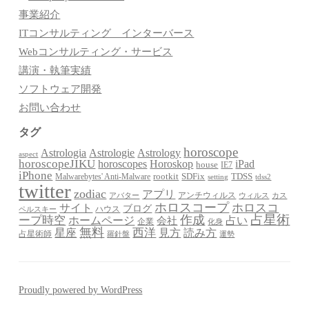
事業紹介
ITコンサルティング インターバース
Webコンサルティング・サービス
講演・執筆実績
ソフトウェア開発
お問い合わせ
タグ
horoscope
Astrologia
Astrologie
Astrology
aspect
horoscopeJIKU
Horoskop
horoscopes
iPad
house
IE7
iPhone
Malwarebytes' Anti-Malware
rootkit
SDFix
TDSS
setting
tdss2
twitter
zodiac
アプリ
アンチウィルス
アバター
ウィルス
カス
ホロスコープ
ホロスコ
サイト
ブログ
ハウス
ペルスキー
占星術
作成
ープ時空
占い
ホームページ
会社
企業
化身
無料
星座
西洋
見方
読み方
占星術師
羅針盤
運勢
Proudly powered by WordPress