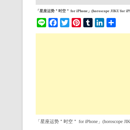
「星座运势＂时空＂ for iPhone」(horoscope JIKU for iPh
Li
Fa
T
Pi
T
Li
共
ne
ce
wi
nt
u
nk
有
bo
tte
er
m
ed
ok
r
es
bl
In
t
r
「星座运势＂时空＂ for iPhone」(horoscope JIKU 