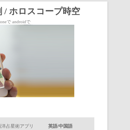
 / ホロスコープ時空
 androidで
西洋占星術アプリ
英語/中国語