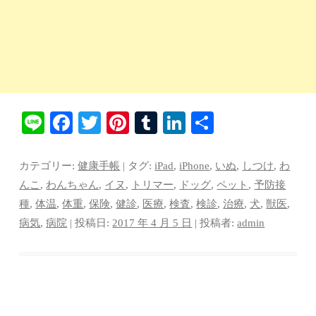
Li
Fa
T
Pi
T
Li
共
ne
ce
wi
nt
u
nk
有
bo
tte
er
m
ed
カテゴリー:
健康手帳
| タグ:
iPad
,
iPhone
,
いぬ
,
しつけ
,
わ
ok
r
es
bl
In
んこ
,
わんちゃん
,
イヌ
,
トリマー
,
ドッグ
,
ペット
,
予防接
種
,
体温
,
体重
,
保険
,
健診
,
医療
,
検査
,
検診
,
治療
,
犬
,
獣医
,
t
r
病気
,
病院
| 投稿日:
2017 年 4 月 5 日
|
投稿者:
admin