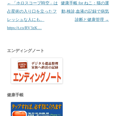
投稿ナビゲーション
←
「ホロスコープ時空」は
健康手帳 for ねこ：猫の運
占星術の入り口を立ったフ
動,検診,血液の記録で病気
レッシュな人にも。
診断と健康管理
→
https://t.co/RV3zK…
エンディングノート
健康手帳