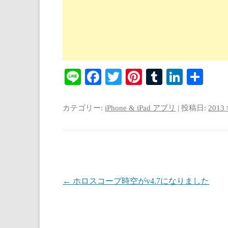
Li
Fa
T
Pi
T
Li
共
ne
ce
wi
nt
u
nk
有
bo
tte
er
m
ed
カテゴリー:
iPhone & iPad アプリ
| 投稿日:
2013
ok
r
es
bl
In
t
r
投稿ナビゲーション
←
ホロスコープ時空がv4.7になりました