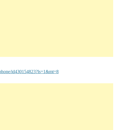
or-iphone/id430154823?ls=1&mt=8