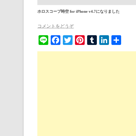
ホロスコープ時空 for iPhone v4.7になりました
コメントをどうぞ
Li
Fa
T
Pi
T
Li
共
ne
ce
wi
nt
u
nk
有
bo
tte
er
m
ed
ok
r
es
bl
In
t
r