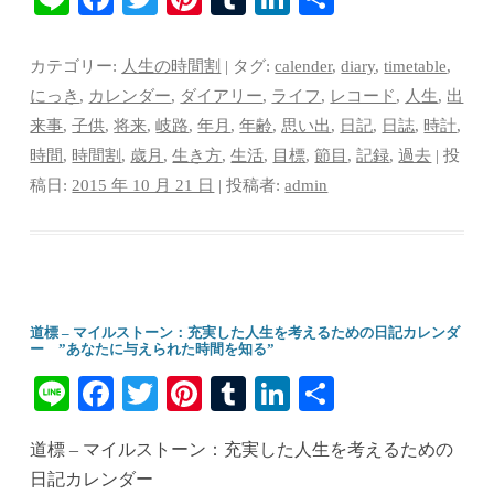
ne
ce
wi
nt
u
nk
有
bo
tte
er
m
ed
カテゴリー:
人生の時間割
| タグ:
calender
,
diary
,
timetable
,
ok
r
es
bl
In
にっき
,
カレンダー
,
ダイアリー
,
ライフ
,
レコード
,
人生
,
出
来事
,
子供
,
将来
,
岐路
,
年月
,
年齢
,
思い出
,
日記
,
日誌
,
時計
,
t
r
時間
,
時間割
,
歳月
,
生き方
,
生活
,
目標
,
節目
,
記録
,
過去
| 投
稿日:
2015 年 10 月 21 日
|
投稿者:
admin
道標 – マイルストーン：充実した人生を考えるための日記カレンダ
ー ”あなたに与えられた時間を知る”
Li
Fa
T
Pi
T
Li
共
ne
ce
wi
nt
u
nk
有
道標 – マイルストーン：充実した人生を考えるための
bo
tte
er
m
ed
日記カレンダー