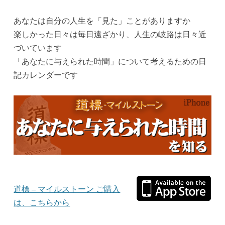
ok
r
es
bl
In
t
r
あなたは自分の人生を「見た」ことがありますか
楽しかった日々は毎日遠ざかり、人生の岐路は日々近
づいています
「あなたに与えられた時間」について考えるための日
記カレンダーです
道標 – マイルストーン ご購入
は、こちらから