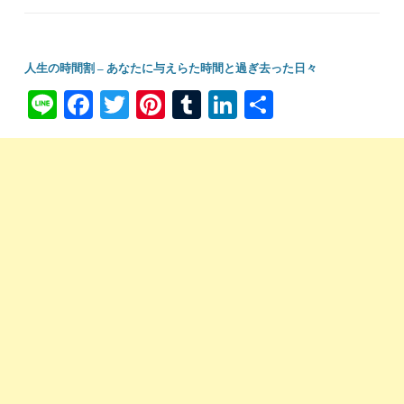
人生の時間割 – あなたに与えらた時間と過ぎ去った日々
Li
Fa
T
Pi
T
Li
共
ne
ce
wi
nt
u
nk
有
bo
tte
er
m
ed
ok
r
es
bl
In
t
r