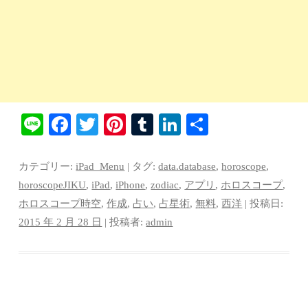
Li
Fa
T
Pi
T
Li
共
ne
ce
wi
nt
u
nk
有
bo
tte
er
m
ed
カテゴリー:
iPad_Menu
| タグ:
data.database
,
horoscope
,
ok
r
es
bl
In
horoscopeJIKU
,
iPad
,
iPhone
,
zodiac
,
アプリ
,
ホロスコープ
,
ホロスコープ時空
,
作成
,
占い
,
占星術
,
無料
,
西洋
| 投稿日:
t
r
2015 年 2 月 28 日
|
投稿者:
admin