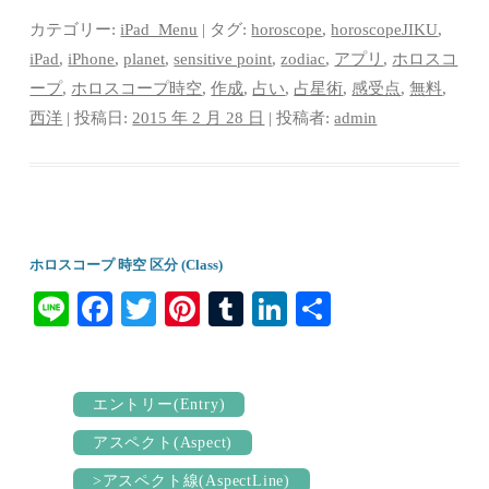
bo
tte
er
m
ed
カテゴリー:
iPad_Menu
| タグ:
horoscope
,
horoscopeJIKU
,
ok
r
es
bl
In
iPad
,
iPhone
,
planet
,
sensitive point
,
zodiac
,
アプリ
,
ホロスコ
ープ
,
ホロスコープ時空
,
作成
,
占い
,
占星術
,
感受点
,
無料
,
t
r
西洋
| 投稿日:
2015 年 2 月 28 日
|
投稿者:
admin
ホロスコープ 時空 区分 (Class)
Li
Fa
T
Pi
T
Li
共
ne
ce
wi
nt
u
nk
有
bo
tte
er
m
ed
ok
r
es
bl
In
エントリー(Entry)
t
r
アスペクト(Aspect)
>アスペクト線(AspectLine)