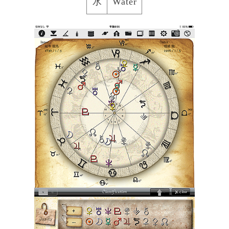
水
Water