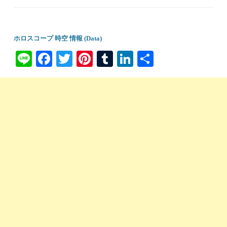
ホロスコープ 時空 情報 (Data)
Li
Fa
T
Pi
T
Li
共
ne
ce
wi
nt
u
nk
有
bo
tte
er
m
ed
ok
r
es
bl
In
t
r