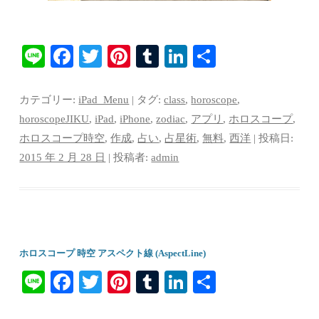
Li
Fa
T
Pi
T
Li
共
ne
ce
wi
nt
u
nk
有
bo
tte
er
m
ed
カテゴリー:
iPad_Menu
| タグ:
class
,
horoscope
,
ok
r
es
bl
In
horoscopeJIKU
,
iPad
,
iPhone
,
zodiac
,
アプリ
,
ホロスコープ
,
ホロスコープ時空
,
作成
,
占い
,
占星術
,
無料
,
西洋
| 投稿日:
t
r
2015 年 2 月 28 日
|
投稿者:
admin
ホロスコープ 時空 アスペクト線 (AspectLine)
Li
Fa
T
Pi
T
Li
共
ne
ce
wi
nt
u
nk
有