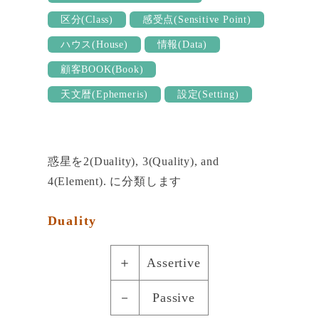
区分(Class)
感受点(Sensitive Point)
ハウス(House)
情報(Data)
顧客BOOK(Book)
天文暦(Ephemeris)
設定(Setting)
惑星を2(Duality), 3(Quality), and
4(Element). に分類します
Duality
＋
Assertive
－
Passive