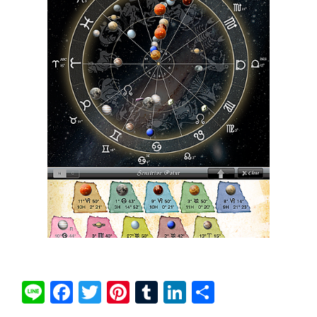
Li
Fa
T
Pi
T
Li
共
ne
ce
wi
nt
u
nk
有