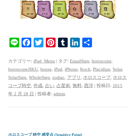
Li
Fa
T
Pi
T
Li
共
ne
ce
wi
nt
u
nk
有
bo
tte
er
m
ed
カテゴリー:
iPad_Menu
| タグ:
EqualSign
,
horoscope
,
ok
r
es
bl
In
horoscopeJIKU
,
house
,
iPad
,
iPhone
,
Koch
,
Placidian
,
Solar
,
SolarSign
,
WholeSign
,
zodiac
,
アプリ
,
ホロスコープ
,
ホロス
t
r
コープ時空
,
作成
,
占い
,
占星術
,
無料
,
西洋
| 投稿日:
2015
年 2 月 28 日
|
投稿者:
admin
ホロスコープ 時空 感受点 (Sensitive Point)