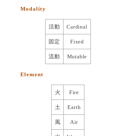
Modality
活動
Cardinal
固定
Fixed
流動
Mutable
Element
火
Fire
土
Earth
風
Air