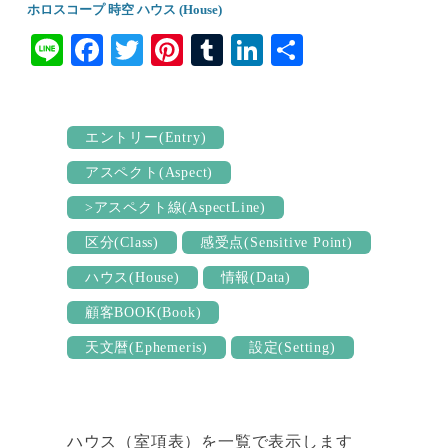
ホロスコープ 時空 ハウス (House)
Li
Fa
T
Pi
T
Li
共
ne
ce
wi
nt
u
nk
有
bo
tte
er
m
ed
ok
r
es
bl
In
エントリー(Entry)
t
r
アスペクト(Aspect)
>アスペクト線(AspectLine)
区分(Class)
感受点(Sensitive Point)
ハウス(House)
情報(Data)
顧客BOOK(Book)
天文暦(Ephemeris)
設定(Setting)
ハウス（室項表）を一覧で表示します