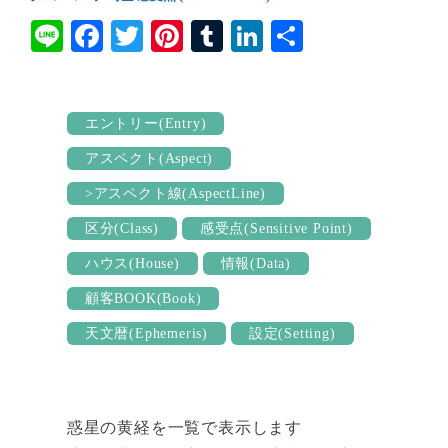
Li
Fa
T
Pi
T
Li
共
ne
ce
wi
nt
u
nk
有
bo
tte
er
m
ed
ok
r
es
bl
In
エントリー(Entry)
t
r
アスペクト(Aspect)
>アスペクト線(AspectLine)
区分(Class)
感受点(Sensitive Point)
ハウス(House)
情報(Data)
顧客BOOK(Book)
天文暦(Ephemeris)
設定(Setting)
惑星の黄経を一覧で表示します