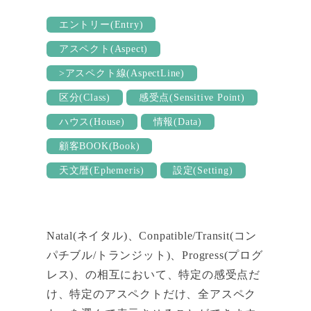
bo
tte
er
m
ed
ok
r
es
bl
In
エントリー(Entry)
t
r
アスペクト(Aspect)
>アスペクト線(AspectLine)
区分(Class)
感受点(Sensitive Point)
ハウス(House)
情報(Data)
顧客BOOK(Book)
天文暦(Ephemeris)
設定(Setting)
Natal(ネイタル)、Conpatible/Transit(コン
パチブル/トランジット)、Progress(プログ
レス)、の相互において、特定の感受点だ
け、特定のアスペクトだけ、全アスペク