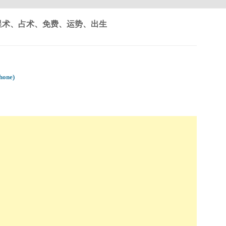
星术、占术、免费、运势、出生
one)