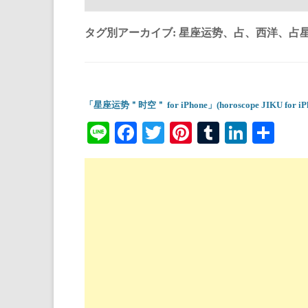
タグ別アーカイブ:
星座运势、占、西洋、占
「星座运势＂时空＂ for iPhone」(horoscope JIKU for iPh
Li
Fa
T
Pi
T
Li
共
ne
ce
wi
nt
u
nk
有
bo
tte
er
m
ed
ok
r
es
bl
In
t
r