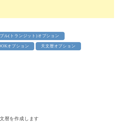
ブル(トランジット)オプション
OOKオプション
天文暦オプション
文暦を作成します