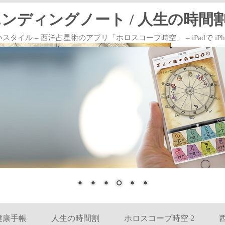
エンディングノート / 人生の時間割
 – 西洋占星術のアプリ「ホロスコープ時空」 – iPadで iPhoneで
コンテンツへ移動
健康手帳
人生の時間割
ホロスコープ時空 2