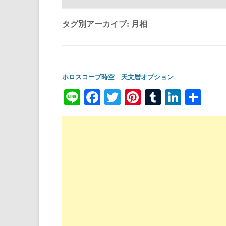
タグ別アーカイブ:
月相
ホロスコープ時空 – 天文暦オプション
Li
Fa
T
Pi
T
Li
共
ne
ce
wi
nt
u
nk
有
bo
tte
er
m
ed
ok
r
es
bl
In
t
r