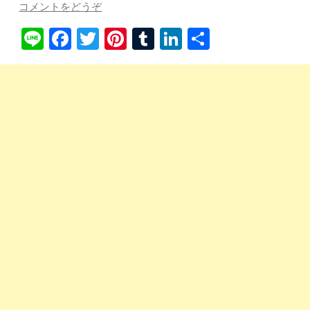
コメントをどうぞ
Li
Fa
T
Pi
T
Li
共
ne
ce
wi
nt
u
nk
有
bo
tte
er
m
ed
ok
r
es
bl
In
t
r