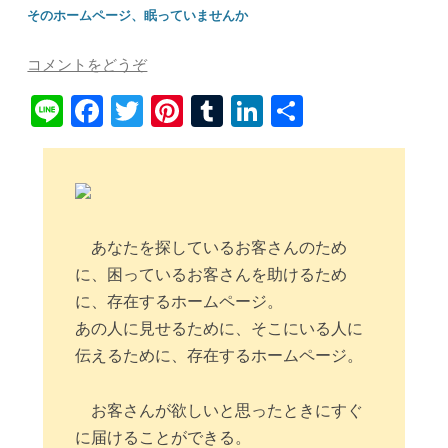
そのホームページ、眠っていませんか
コメントをどうぞ
Li
Fa
T
Pi
T
Li
共
ne
ce
wi
nt
u
nk
有
bo
tte
er
m
ed
ok
r
es
bl
In
t
r
あなたを探しているお客さんのため
に、困っているお客さんを助けるため
に、存在するホームページ。
あの人に見せるために、そこにいる人に
伝えるために、存在するホームページ。
お客さんが欲しいと思ったときにすぐ
に届けることができる。