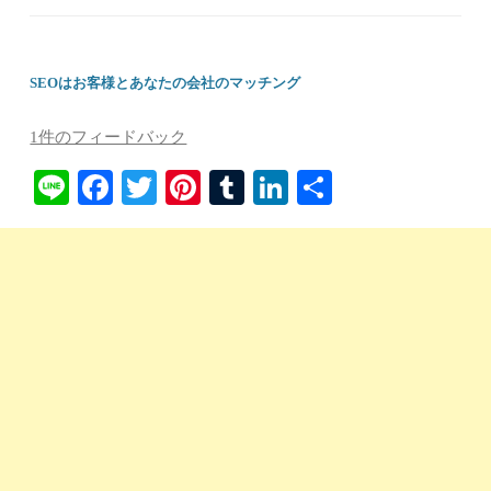
SEOはお客様とあなたの会社のマッチング
1件のフィードバック
Li
Fa
T
Pi
T
Li
共
ne
ce
wi
nt
u
nk
有
bo
tte
er
m
ed
ok
r
es
bl
In
t
r