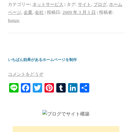
bo
tte
er
m
ed
カテゴリー:
ネットサービス
| タグ:
サイト
,
ブログ
,
ホーム
ok
r
es
bl
In
ページ
,
企業
,
会社
| 投稿日:
2009 年 3 月 5 日
|
投稿者:
bonzo
t
r
いちばん効果があるホームページを制作
コメントをどうぞ
Li
Fa
T
Pi
T
Li
共
ne
ce
wi
nt
u
nk
有
bo
tte
er
m
ed
ok
r
es
bl
In
t
r