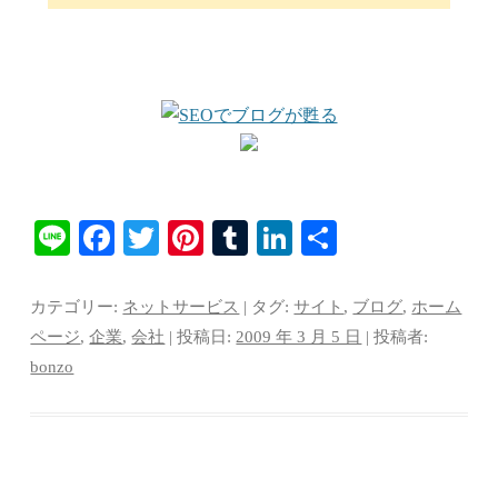
Li
Fa
T
Pi
T
Li
共
ne
ce
wi
nt
u
nk
有
bo
tte
er
m
ed
カテゴリー:
ネットサービス
| タグ:
サイト
,
ブログ
,
ホーム
ok
r
es
bl
In
ページ
,
企業
,
会社
| 投稿日:
2009 年 3 月 5 日
|
投稿者:
bonzo
t
r