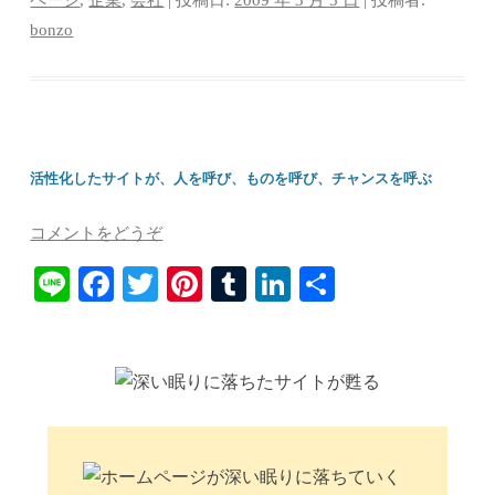
ok
r
es
bl
In
ページ
,
企業
,
会社
| 投稿日:
2009 年 3 月 5 日
|
投稿者:
bonzo
t
r
活性化したサイトが、人を呼び、ものを呼び、チャンスを呼ぶ
コメントをどうぞ
Li
Fa
T
Pi
T
Li
共
ne
ce
wi
nt
u
nk
有
bo
tte
er
m
ed
ok
r
es
bl
In
t
r