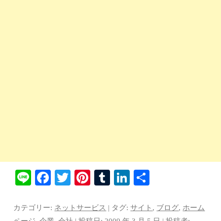
Li
Fa
T
Pi
T
Li
共
ne
ce
wi
nt
u
nk
有
bo
tte
er
m
ed
カテゴリー:
ネットサービス
| タグ:
サイト
,
ブログ
,
ホーム