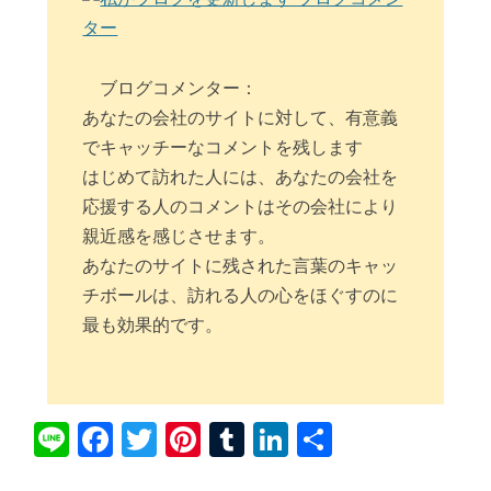
ブログコメンター：
あなたの会社のサイトに対して、有意義
でキャッチーなコメントを残します
はじめて訪れた人には、あなたの会社を
応援する人のコメントはその会社により
親近感を感じさせます。
あなたのサイトに残された言葉のキャッ
チボールは、訪れる人の心をほぐすのに
最も効果的です。
Li
Fa
T
Pi
T
Li
共
ne
ce
wi
nt
u
nk
有