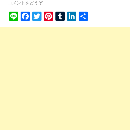
コメントをどうぞ
Li
Fa
T
Pi
T
Li
共
ne
ce
wi
nt
u
nk
有
bo
tte
er
m
ed
ok
r
es
bl
In
t
r