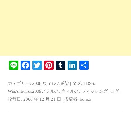
Li
Fa
T
Pi
T
Li
共
ne
ce
wi
nt
u
nk
有
bo
tte
er
m
ed
カテゴリー:
2008 ウィルス感染
| タグ:
TDSS
,
ok
r
es
bl
In
WinAntivirus2009ステルス
,
ウィルス
,
フィッシング
,
ログ
|
投稿日:
2008 年 12 月 21 日
|
投稿者:
bonzo
t
r