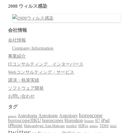
2008 ウィルス感染
会社情報
会社情報
Company Information
事業紹介
ITコンサルティング インターバース
Webコンサルティング・サービス
講演・執筆実績
ソフトウェア開発
お問い合わせ
タグ
horoscope
Astrologia
Astrologie
Astrology
aspect
horoscopeJIKU
Horoskop
horoscopes
iPad
house
IE7
iPhone
Malwarebytes' Anti-Malware
rootkit
SDFix
TDSS
setting
tdss2
twitter