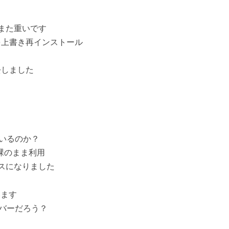
もまた重いです
を上書き再インストール
去しました
ているのか？
を裸のまま利用
スになりました
います
ーバーだろう？