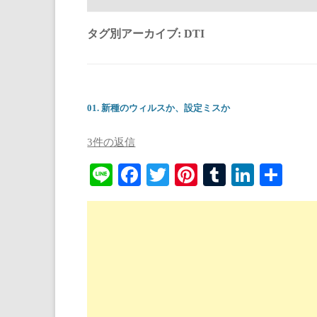
タグ別アーカイブ:
DTI
01. 新種のウィルスか、設定ミスか
3件の返信
Li
Fa
T
Pi
T
Li
共
ne
ce
wi
nt
u
nk
有
bo
tte
er
m
ed
ok
r
es
bl
In
t
r