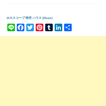
ホロスコープ 時空 ハウス (House)
Li
Fa
T
Pi
T
Li
共
ne
ce
wi
nt
u
nk
有
bo
tte
er
m
ed
ok
r
es
bl
In
t
r