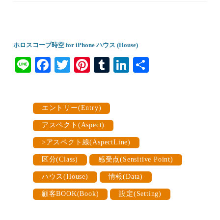
ホロスコープ時空 for iPhone ハウス (House)
Li
Fa
T
Pi
T
Li
共
ne
ce
wi
nt
u
nk
有
bo
tte
er
m
ed
ok
r
es
bl
In
エントリー(Entry)
t
r
アスペクト(Aspect)
>アスペクト線(AspectLine)
区分(Class)
感受点(Sensitive Point)
ハウス(House)
情報(Data)
顧客BOOK(Book)
設定(Setting)