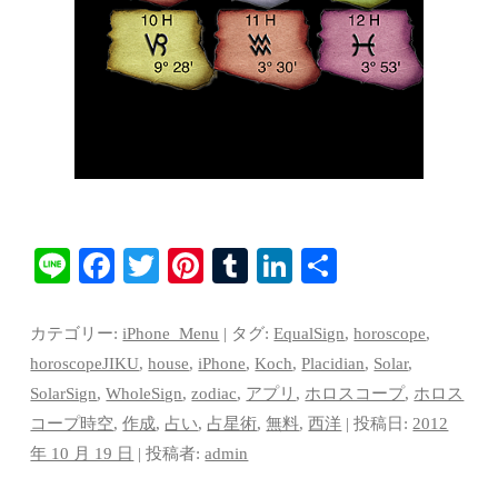
Li
Fa
T
Pi
T
Li
共
ne
ce
wi
nt
u
nk
有
bo
tte
er
m
ed
カテゴリー:
iPhone_Menu
| タグ:
EqualSign
,
horoscope
,
ok
r
es
bl
In
horoscopeJIKU
,
house
,
iPhone
,
Koch
,
Placidian
,
Solar
,
SolarSign
,
WholeSign
,
zodiac
,
アプリ
,
ホロスコープ
,
ホロス
t
r
コープ時空
,
作成
,
占い
,
占星術
,
無料
,
西洋
| 投稿日:
2012
年 10 月 19 日
|
投稿者:
admin