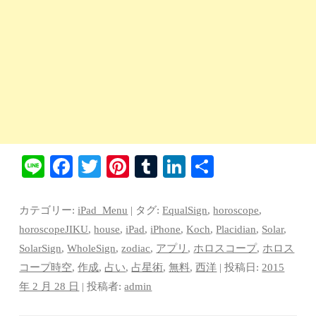
Li
Fa
T
Pi
T
Li
共
ne
ce
wi
nt
u
nk
有
bo
tte
er
m
ed
カテゴリー:
iPad_Menu
| タグ:
EqualSign
,
horoscope
,
ok
r
es
bl
In
horoscopeJIKU
,
house
,
iPad
,
iPhone
,
Koch
,
Placidian
,
Solar
,
SolarSign
,
WholeSign
,
zodiac
,
アプリ
,
ホロスコープ
,
ホロス
t
r
コープ時空
,
作成
,
占い
,
占星術
,
無料
,
西洋
| 投稿日:
2015
年 2 月 28 日
|
投稿者:
admin