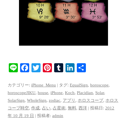
Li
Fa
T
Pi
T
Li
共
ne
ce
wi
nt
u
nk
有
bo
tte
er
m
ed
カテゴリー:
iPhone_Menu
| タグ:
EqualSign
,
horoscope
,
ok
r
es
bl
In
horoscopeJIKU
,
house
,
iPhone
,
Koch
,
Placidian
,
Solar
,
SolarSign
,
WholeSign
,
zodiac
,
アプリ
,
ホロスコープ
,
ホロス
t
r
コープ時空
,
作成
,
占い
,
占星術
,
無料
,
西洋
| 投稿日:
2012
年 10 月 19 日
|
投稿者:
admin