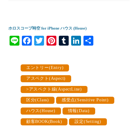
ホロスコープ時空 for iPhone ハウス (House)
Li
Fa
T
Pi
T
Li
共
ne
ce
wi
nt
u
nk
有
bo
tte
er
m
ed
ok
r
es
bl
In
エントリー(Entry)
t
r
アスペクト(Aspect)
>アスペクト線(AspectLine)
区分(Class)
感受点(Sensitive Point)
ハウス(House)
情報(Data)
顧客BOOK(Book)
設定(Setting)