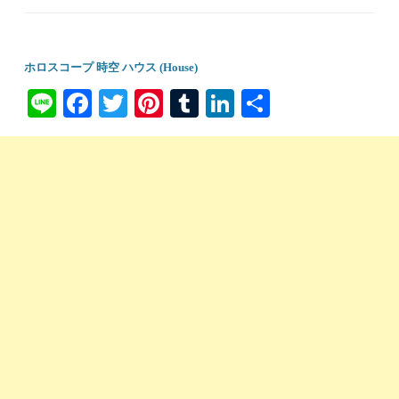
ホロスコープ 時空 ハウス (House)
Li
Fa
T
Pi
T
Li
共
ne
ce
wi
nt
u
nk
有
bo
tte
er
m
ed
ok
r
es
bl
In
t
r