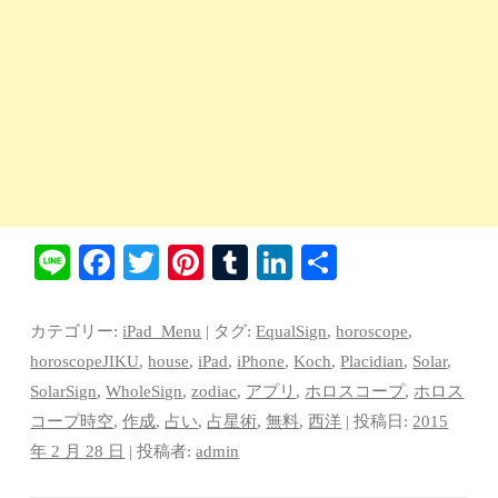
Li
Fa
T
Pi
T
Li
共
ne
ce
wi
nt
u
nk
有
bo
tte
er
m
ed
カテゴリー:
iPad_Menu
| タグ:
EqualSign
,
horoscope
,
ok
r
es
bl
In
horoscopeJIKU
,
house
,
iPad
,
iPhone
,
Koch
,
Placidian
,
Solar
,
SolarSign
,
WholeSign
,
zodiac
,
アプリ
,
ホロスコープ
,
ホロス
t
r
コープ時空
,
作成
,
占い
,
占星術
,
無料
,
西洋
| 投稿日:
2015
年 2 月 28 日
|
投稿者:
admin