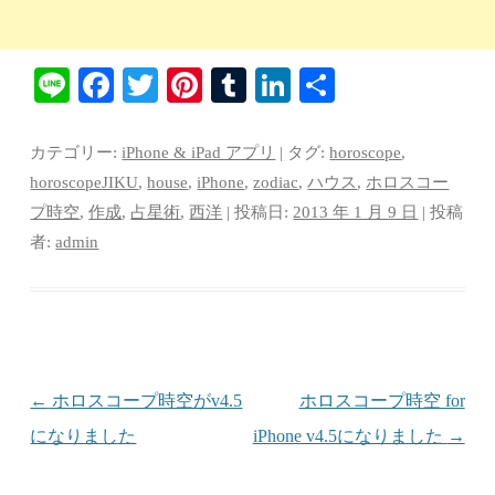
Li
Fa
T
Pi
T
Li
共
ne
ce
wi
nt
u
nk
有
bo
tte
er
m
ed
カテゴリー:
iPhone & iPad アプリ
| タグ:
horoscope
,
ok
r
es
bl
In
horoscopeJIKU
,
house
,
iPhone
,
zodiac
,
ハウス
,
ホロスコー
プ時空
,
作成
,
占星術
,
西洋
| 投稿日:
2013 年 1 月 9 日
|
投稿
t
r
者:
admin
投稿ナビゲーション
←
ホロスコープ時空がv4.5
ホロスコープ時空 for
になりました
iPhone v4.5になりました
→