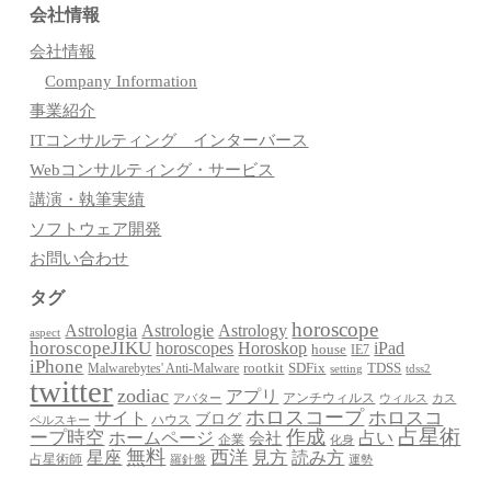
会社情報
会社情報
Company Information
事業紹介
ITコンサルティング インターバース
Webコンサルティング・サービス
講演・執筆実績
ソフトウェア開発
お問い合わせ
タグ
horoscope
Astrologia
Astrologie
Astrology
aspect
horoscopeJIKU
Horoskop
horoscopes
iPad
house
IE7
iPhone
Malwarebytes' Anti-Malware
rootkit
SDFix
TDSS
setting
tdss2
twitter
zodiac
アプリ
アンチウィルス
アバター
ウィルス
カス
ホロスコープ
ホロスコ
サイト
ブログ
ハウス
ペルスキー
占星術
作成
ープ時空
占い
ホームページ
会社
企業
化身
無料
星座
西洋
見方
読み方
占星術師
羅針盤
運勢