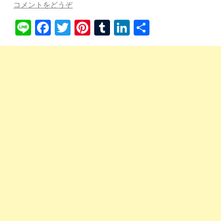
コメントをどうぞ
Li
Fa
T
Pi
T
Li
共
ne
ce
wi
nt
u
nk
有
bo
tte
er
m
ed
ok
r
es
bl
In
t
r