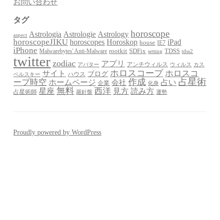
お問い合わせ
タグ
horoscope
Astrologia
Astrologie
Astrology
aspect
horoscopeJIKU
Horoskop
horoscopes
iPad
house
IE7
iPhone
Malwarebytes' Anti-Malware
rootkit
SDFix
TDSS
setting
tdss2
twitter
zodiac
アプリ
アンチウィルス
アバター
ウィルス
カス
ホロスコープ
ホロスコ
サイト
ブログ
ハウス
ペルスキー
占星術
作成
ープ時空
占い
ホームページ
会社
企業
化身
無料
星座
西洋
見方
読み方
占星術師
羅針盤
運勢
Proudly powered by WordPress