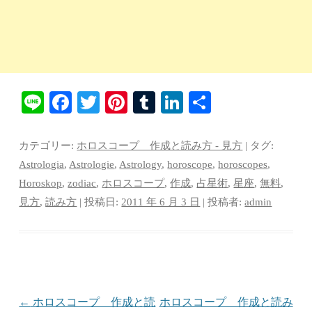
Li
Fa
T
Pi
T
Li
共
ne
ce
wi
nt
u
nk
有
bo
tte
er
m
ed
カテゴリー:
ホロスコープ 作成と読み方 - 見方
| タグ:
ok
r
es
bl
In
Astrologia
,
Astrologie
,
Astrology
,
horoscope
,
horoscopes
,
Horoskop
,
zodiac
,
ホロスコープ
,
作成
,
占星術
,
星座
,
無料
,
t
r
見方
,
読み方
| 投稿日:
2011 年 6 月 3 日
|
投稿者:
admin
投稿ナビゲーション
←
ホロスコープ 作成と読
ホロスコープ 作成と読み