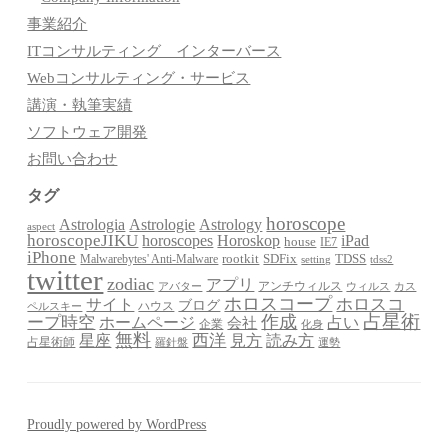
事業紹介
ITコンサルティング インターバース
Webコンサルティング・サービス
講演・執筆実績
ソフトウェア開発
お問い合わせ
タグ
horoscope
Astrologia
Astrologie
Astrology
aspect
horoscopeJIKU
Horoskop
horoscopes
iPad
house
IE7
iPhone
Malwarebytes' Anti-Malware
rootkit
SDFix
TDSS
setting
tdss2
twitter
zodiac
アプリ
アンチウィルス
アバター
ウィルス
カス
ホロスコープ
ホロスコ
サイト
ブログ
ハウス
ペルスキー
占星術
作成
ープ時空
占い
ホームページ
会社
企業
化身
無料
星座
西洋
見方
読み方
占星術師
羅針盤
運勢
Proudly powered by WordPress