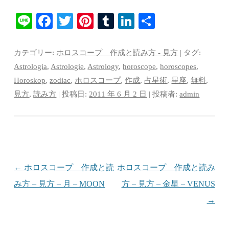
Li
Fa
T
Pi
T
Li
共
ne
ce
wi
nt
u
nk
有
bo
tte
er
m
ed
カテゴリー:
ホロスコープ 作成と読み方 - 見方
| タグ:
ok
r
es
bl
In
Astrologia
,
Astrologie
,
Astrology
,
horoscope
,
horoscopes
,
Horoskop
,
zodiac
,
ホロスコープ
,
作成
,
占星術
,
星座
,
無料
,
t
r
見方
,
読み方
| 投稿日:
2011 年 6 月 2 日
|
投稿者:
admin
投稿ナビゲーション
←
ホロスコープ 作成と読
ホロスコープ 作成と読み
み方 – 見方 – 月 – MOON
方 – 見方 – 金星 – VENUS
→