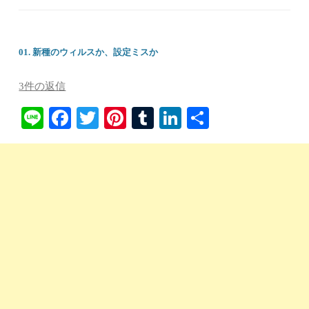
01. 新種のウィルスか、設定ミスか
3件の返信
Li
Fa
T
Pi
T
Li
共
ne
ce
wi
nt
u
nk
有
bo
tte
er
m
ed
ok
r
es
bl
In
t
r