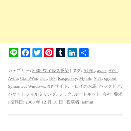
Li
Fa
T
Pi
T
Li
共
ne
ce
wi
nt
u
nk
有
bo
tte
er
m
ed
カテゴリー:
2008 ウィルス感染
| タグ:
ADSL
,
avast
,
AVG
,
ok
r
es
bl
In
Avira
,
ClamWin
,
DTI
,
IE7
,
Kaspersky
,
Mytob
,
NTT
,
spybot
,
Symantec
,
Windows
,
XP
,
サイト
,
トロイの木馬
,
バックドア
,
t
r
パケットフィルタリング
,
フック
,
ルートキット
,
会社
,
要求
| 投稿日:
2008 年 12 月 16 日
|
投稿者:
admin