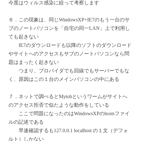
今度はウィルス感染に絞って考察します
６．この現象は、同じWindowsXP+IE7のもう一台のサ
ブのノートパソコンを「自宅の同一LAN」上で利用し
ても起きない
IE7のダウンロードも以降のソフトのダウンロード
やサイトへのアクセスもサブのノートパソコンなら問
題はまったく起きない
つまり、プロバイダでも回線でもサーバーでもな
く、原因はこの１台のメインパソコンの中にある
７．ネットで調べるとMytobというワームがサイトへ
のアクセス拒否で似たような動作をしている
ここで問題になったのはWindowsXPのhostsファイ
ルの記述である
早速確認するも127.0.0.1 localhost の１文（デフォ
ルト）しかない