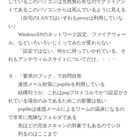
しているこのパソコンは当然無応答なのでクライアン
トであるこのパソコンからは死んでいるように見える
（自宅のLANではいずれもproxyは利用していな
い）
WindowsXPのネットワーク設定、ファイアウォー
ル、などいろいろいじくってみたが変わらない
「設定ではない、何かに持っていかれている、そ
れもアンチウィルスサイトについてだけ」・・・
９．「要求のフック」で自問自答
迷惑メール対策にpopfileを利用している
結構匂うが、これはpopプロトコルでかつ設定がさ
れている場合のみであるためこの影響は低い
popfileは迷惑メールによるワームの温床になるの
で非常に危険なフォルダである
先ほどの完全スキャンの対象でもあるのでシロ
判るのはここまで