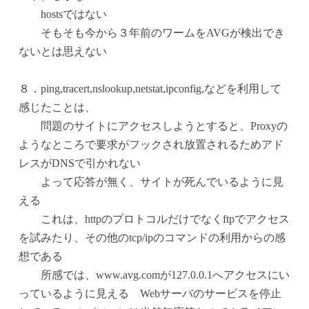
hostsではない
そもそも今から３年前のワームをAVGが検出でき
ないとは思えない
８．ping,tracert,nslookup,netstat,ipconfig,などを利用して
感じたことは、
問題のサイトにアクセスしようとすると、Proxyの
ようなところで要求がフックされ放置されるためアド
レスがDNSで引かれない
よって応答が無く、サイトが死んでいるように見
える
これは、httpのプロトコルだけでなくftpでアクセス
を試みたり、その他のtcp/ipのコマンドの利用からの感
想である
所感では、www.avg.comが127.0.0.1へアクセスにい
っているように見える Webサーバのサービスを停止