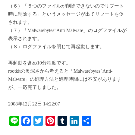
（６）「５つのファイルが削除できないのでリブート
時に削除する」というメッセージが出てリブートを促
されます。
（７）「Malwarebytes’ Anti-Malware」のログファイルが
表示されます。
（８）ログファイルを閉じて再起動します。
再起動を含め10分程度です。
rootkitの奥深さから考えると「Malwarebytes’ Anti-
Malware」の処理方法と処理時間には不安があります
が、一応完了しました。
2008年12月22日 14:22:07
Li
Fa
T
Pi
T
Li
共
ne
ce
wi
nt
u
nk
有