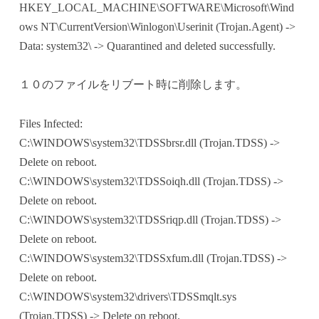
HKEY_LOCAL_MACHINE\SOFTWARE\Microsoft\Wind
ows NT\CurrentVersion\Winlogon\Userinit (Trojan.Agent) ->
Data: system32\ -> Quarantined and deleted successfully.
１０のファイルをリブート時に削除します。
Files Infected:
C:\WINDOWS\system32\TDSSbrsr.dll (Trojan.TDSS) ->
Delete on reboot.
C:\WINDOWS\system32\TDSSoiqh.dll (Trojan.TDSS) ->
Delete on reboot.
C:\WINDOWS\system32\TDSSriqp.dll (Trojan.TDSS) ->
Delete on reboot.
C:\WINDOWS\system32\TDSSxfum.dll (Trojan.TDSS) ->
Delete on reboot.
C:\WINDOWS\system32\drivers\TDSSmqlt.sys
(Trojan.TDSS) -> Delete on reboot.