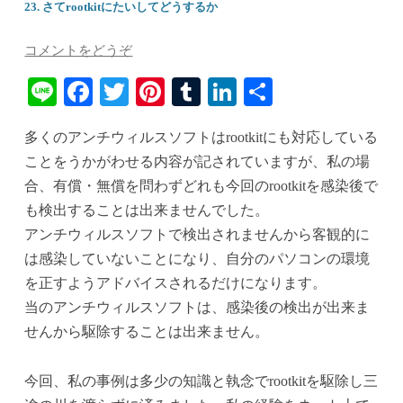
23. さてrootkitにたいしてどうするか
コメントをどうぞ
Li
Fa
T
Pi
T
Li
共
ne
ce
wi
nt
u
nk
有
多くのアンチウィルスソフトはrootkitにも対応している
bo
tte
er
m
ed
ことをうかがわせる内容が記されていますが、私の場
ok
r
es
bl
In
合、有償・無償を問わずどれも今回のrootkitを感染後で
t
r
も検出することは出来ませんでした。
アンチウィルスソフトで検出されませんから客観的に
は感染していないことになり、自分のパソコンの環境
を正すようアドバイスされるだけになります。
当のアンチウィルスソフトは、感染後の検出が出来ま
せんから駆除することは出来ません。
今回、私の事例は多少の知識と執念でrootkitを駆除し三