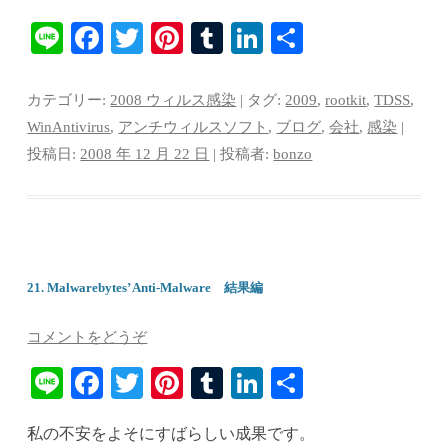
Li
Fa
T
Pi
T
Li
共
ne
ce
wi
nt
u
nk
有
bo
tte
er
m
ed
カテゴリー:
2008 ウィルス感染
| タグ:
2009
,
rootkit
,
TDSS
,
ok
r
es
bl
In
WinAntivirus
,
アンチウィルスソフト
,
ブログ
,
会社
,
感染
|
投稿日:
2008 年 12 月 22 日
|
投稿者:
bonzo
t
r
21. Malwarebytes’ Anti-Malware 結果編
コメントをどうぞ
Li
Fa
T
Pi
T
Li
共
ne
ce
wi
nt
u
nk
有
私の不安をよそにすばらしい成果です。
bo
tte
er
m
ed