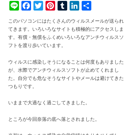
Li
Fa
T
Pi
T
Li
共
ne
ce
wi
nt
u
nk
有
このパソコンにはたくさんのウィルスメールが送られ
bo
tte
er
m
ed
てきます。いろいろなサイトも積極的にアクセスしま
ok
r
es
bl
In
す。有償・無償をふくめいろいろなアンチウィルスソ
t
r
フトを渡り歩いています。
ウィルスに感染しそうになることは何度もありました
が、水際でアンチウィルスソフトが止めてくれまし
た。自分でも危なそうなサイトやメールは避けてきた
つもりです。
いままで大過なく過ごしてきました。
ところが今回奈落の底へ落とされました。