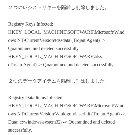
２つのレジストリキーを隔離し削除しました。
Registry Keys Infected:
HKEY_LOCAL_MACHINE\SOFTWARE\Microsoft\Wind
ows NT\CurrentVersion\tdssdata (Trojan.Agent) ->
Quarantined and deleted successfully.
HKEY_LOCAL_MACHINE\SOFTWARE\tdss
(Trojan.Agent) -> Quarantined and deleted successfully.
２つのデータアイテムを隔離し削除しました。
Registry Data Items Infected:
HKEY_LOCAL_MACHINE\SOFTWARE\Microsoft\Wind
ows NT\CurrentVersion\Winlogon\Userinit (Trojan.Agent) ->
Data: c:\windows\system32\ -> Quarantined and deleted
successfully.