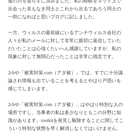
途の川を渡らずに済みました。私の経験をネット上で
出会った名もなき同士とこれから出るであろう同士の
一助になればと思いブログに記しました。
一方、ウィルスの最前線にいるアンチウィルス会社の
人々が私のメールに対して非常に親切に返信していた
だいたことは心強くたいへん感謝していますが、私の
現象に対して無関心だったことは非常に残念です。
2chや「被害対策.com（アダ被）」では、すでに十分議
論され情報も出ていることを考えるとやはり戸惑いを
感じてしまいます。
2chや「被害対策.com（アダ被）」はやはり特別な人の
場所ですし、当事者の私は多少なりともこの分野に知
識があります。rootkitを発見し駆除することに関してこ
ういう特別な状態を早く解消しなくてはいけません。