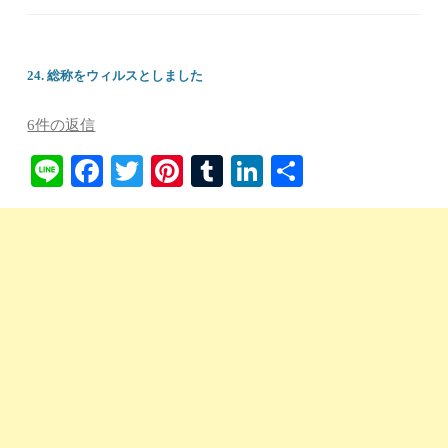
24. 総称をウィルスとしました
6件の返信
Li
Fa
T
Pi
T
Li
共
ne
ce
wi
nt
u
nk
有
bo
tte
er
m
ed
ok
r
es
bl
In
t
r