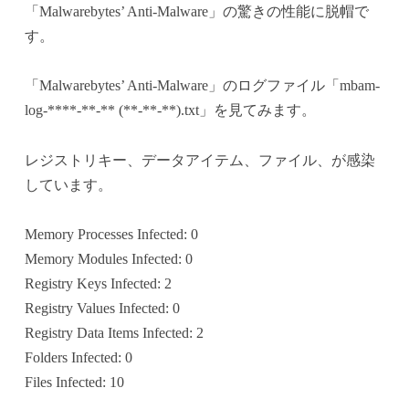
「Malwarebytes’ Anti-Malware」の驚きの性能に脱帽で
ok
r
es
bl
In
す。
t
r
「Malwarebytes’ Anti-Malware」のログファイル「mbam-
log-****-**-** (**-**-**).txt」を見てみます。
レジストリキー、データアイテム、ファイル、が感染
しています。
Memory Processes Infected: 0
Memory Modules Infected: 0
Registry Keys Infected: 2
Registry Values Infected: 0
Registry Data Items Infected: 2
Folders Infected: 0
Files Infected: 10