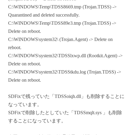
C:\WINDOWS\Temp\TDSS8669.tmp (Trojan.TDSS) ->
Quarantined and deleted successfully.
C:\WINDOWS\Temp\TDSS89e3.tmp (Trojan.TDSS) ->
Delete on reboot.
C:\WINDOWS\system32\ (Trojan.Agent) -> Delete on
reboot.
C:\WINDOWS\system32\TDSSlxwp.dll (Rootkit.Agent) ->
Delete on reboot.
C:\WINDOWS\system32\TDSStkdu.log (Trojan.TDSS) ->
Delete on reboot.
SDFixで残っていた「TDSSoiqh.dll」も削除することに
なっています。
SDFixで削除したとしていた「TDSSmqlt.sys 」も削除
することになっています。