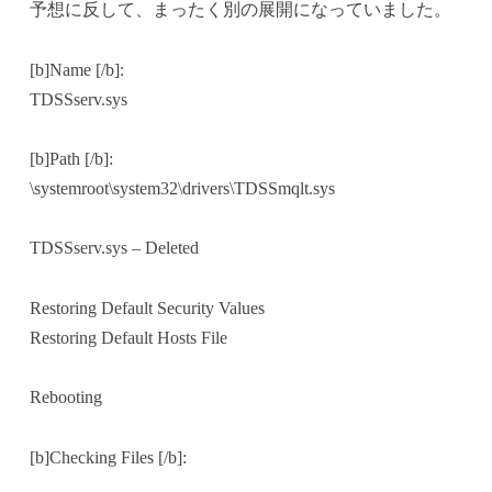
予想に反して、まったく別の展開になっていました。
[b]Name [/b]:
TDSSserv.sys
[b]Path [/b]:
\systemroot\system32\drivers\TDSSmqlt.sys
TDSSserv.sys – Deleted
Restoring Default Security Values
Restoring Default Hosts File
Rebooting
[b]Checking Files [/b]: