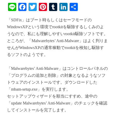
Li
Fa
T
Pi
T
Li
共
ne
ce
wi
nt
u
nk
有
「SDFix」はブート時もしくはセーフモードの
bo
tte
er
m
ed
WindowsXPという環境でrootkitを駆除するしくみのよ
ok
r
es
bl
In
うなので、私にも理解しやすいrootkit駆除ソフトです。
t
r
ところが、「Malwarebytes’ Anti-Malware」はよく判りま
せんがWindowsXPの通常稼動でrootkitを検知し駆除す
るソフトのようです。
「Malwarebytes’ Anti-Malware」はコントロールパネルの
「プログラムの追加と削除」の対象となるようなソフ
トウェアのインストールです。ダウンロードした
「mbam-setup.exe」を実行します。
セットアップウィザードを順当にすすめ、途中の
「update Malwarebytes’ Anti-Malware」のチェックを確認
してインストールを完了します。