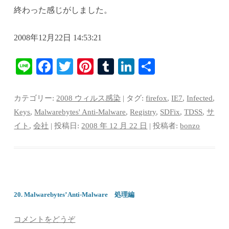
終わった感じがしました。
2008年12月22日 14:53:21
Li
Fa
T
Pi
T
Li
共
ne
ce
wi
nt
u
nk
有
bo
tte
er
m
ed
カテゴリー:
2008 ウィルス感染
| タグ:
firefox
,
IE7
,
Infected
,
ok
r
es
bl
In
Keys
,
Malwarebytes' Anti-Malware
,
Registry
,
SDFix
,
TDSS
,
サ
イト
,
会社
| 投稿日:
2008 年 12 月 22 日
|
投稿者:
bonzo
t
r
20. Malwarebytes’ Anti-Malware 処理編
コメントをどうぞ