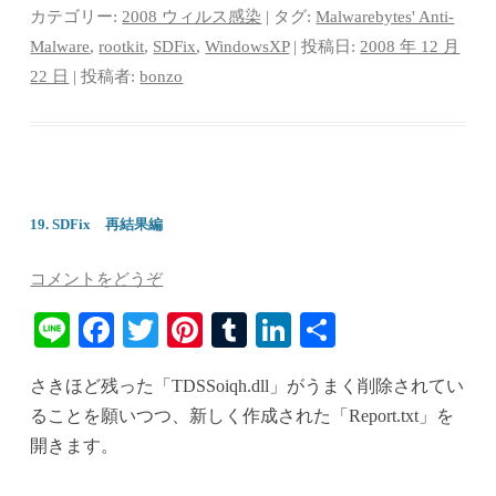
bo
tte
er
m
ed
カテゴリー:
2008 ウィルス感染
| タグ:
Malwarebytes' Anti-
ok
r
es
bl
In
Malware
,
rootkit
,
SDFix
,
WindowsXP
| 投稿日:
2008 年 12 月
22 日
|
投稿者:
bonzo
t
r
19. SDFix 再結果編
コメントをどうぞ
Li
Fa
T
Pi
T
Li
共
ne
ce
wi
nt
u
nk
有
さきほど残った「TDSSoiqh.dll」がうまく削除されてい
bo
tte
er
m
ed
ることを願いつつ、新しく作成された「Report.txt」を
ok
r
es
bl
In
開きます。
t
r