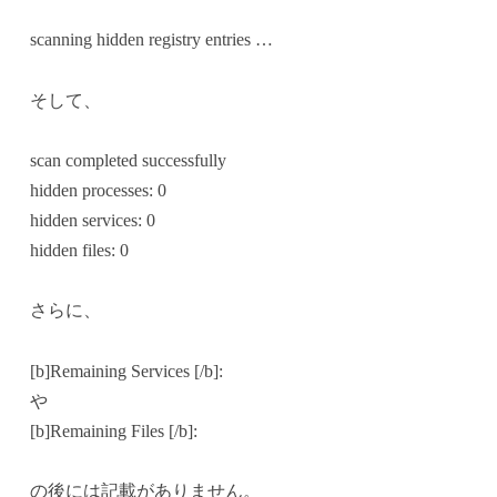
scanning hidden registry entries …
そして、
scan completed successfully
hidden processes: 0
hidden services: 0
hidden files: 0
さらに、
[b]Remaining Services [/b]:
や
[b]Remaining Files [/b]:
の後には記載がありません。