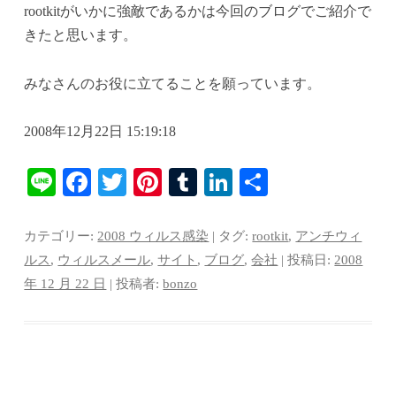
rootkitがいかに強敵であるかは今回のブログでご紹介で
きたと思います。
みなさんのお役に立てることを願っています。
2008年12月22日 15:19:18
Li
Fa
T
Pi
T
Li
共
ne
ce
wi
nt
u
nk
有
bo
tte
er
m
ed
カテゴリー:
2008 ウィルス感染
| タグ:
rootkit
,
アンチウィ
ok
r
es
bl
In
ルス
,
ウィルスメール
,
サイト
,
ブログ
,
会社
| 投稿日:
2008
年 12 月 22 日
|
投稿者:
bonzo
t
r