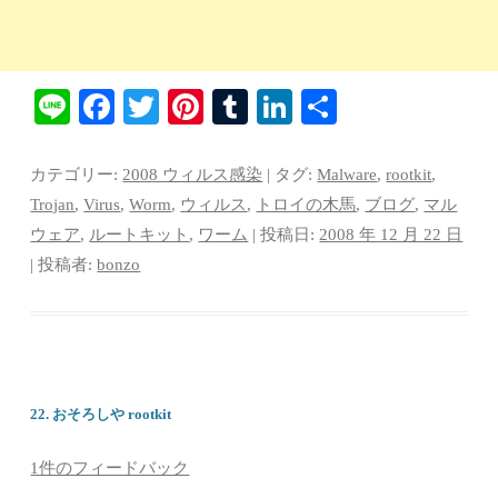
Li
Fa
T
Pi
T
Li
共
ne
ce
wi
nt
u
nk
有
bo
tte
er
m
ed
カテゴリー:
2008 ウィルス感染
| タグ:
Malware
,
rootkit
,
ok
r
es
bl
In
Trojan
,
Virus
,
Worm
,
ウィルス
,
トロイの木馬
,
ブログ
,
マル
ウェア
,
ルートキット
,
ワーム
| 投稿日:
2008 年 12 月 22 日
t
r
|
投稿者:
bonzo
22. おそろしや rootkit
1件のフィードバック