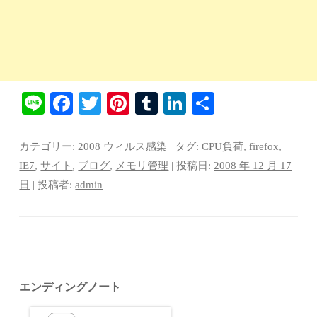
Li
Fa
T
Pi
T
Li
共
ne
ce
wi
nt
u
nk
有
bo
tte
er
m
ed
カテゴリー:
2008 ウィルス感染
| タグ:
CPU負荷
,
firefox
,
ok
r
es
bl
In
IE7
,
サイト
,
ブログ
,
メモリ管理
| 投稿日:
2008 年 12 月 17
日
|
投稿者:
admin
t
r
エンディングノート