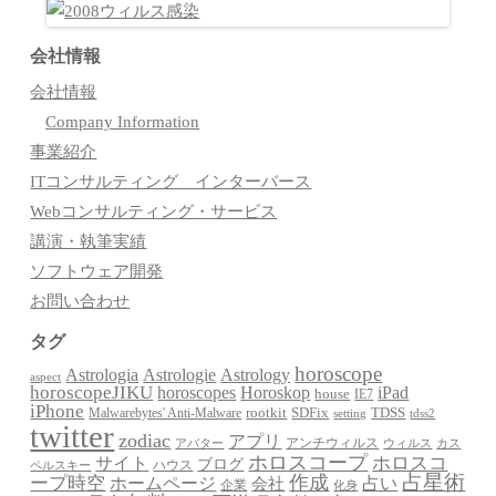
会社情報
会社情報
Company Information
事業紹介
ITコンサルティング インターバース
Webコンサルティング・サービス
講演・執筆実績
ソフトウェア開発
お問い合わせ
タグ
horoscope
Astrologia
Astrologie
Astrology
aspect
horoscopeJIKU
Horoskop
horoscopes
iPad
house
IE7
iPhone
Malwarebytes' Anti-Malware
rootkit
SDFix
TDSS
setting
tdss2
twitter
zodiac
アプリ
アンチウィルス
アバター
ウィルス
カス
ホロスコープ
ホロスコ
サイト
ブログ
ハウス
ペルスキー
占星術
作成
ープ時空
占い
ホームページ
会社
企業
化身