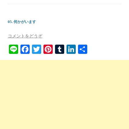
05. 何かがいます
コメントをどうぞ
Li
Fa
T
Pi
T
Li
共
ne
ce
wi
nt
u
nk
有
bo
tte
er
m
ed
ok
r
es
bl
In
t
r