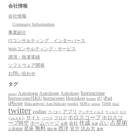
会社情報
会社情報
Company Information
事業紹介
ITコンサルティング インターバース
Webコンサルティング・サービス
講演・執筆実績
ソフトウェア開発
お問い合わせ
タグ
horoscope
Astrologia
Astrologie
Astrology
aspect
horoscopeJIKU
Horoskop
horoscopes
iPad
house
IE7
iPhone
Malwarebytes' Anti-Malware
rootkit
SDFix
TDSS
setting
tdss2
twitter
zodiac
アプリ
アンチウィルス
アバター
ウィルス
カス
ホロスコープ
ホロスコ
サイト
ブログ
ハウス
ペルスキー
占星術
作成
ープ時空
占い
ホームページ
会社
企業
化身
無料
星座
西洋
見方
読み方
占星術師
羅針盤
運勢