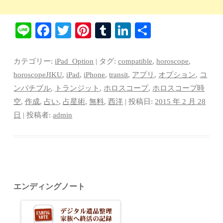
Li
Fa
T
Pi
T
Li
共
ne
ce
wi
nt
u
nk
有
bo
tte
er
m
ed
カテゴリー:
iPad_Option
| タグ:
compatible
,
horoscope
,
ok
r
es
bl
In
horoscopeJIKU
,
iPad
,
iPhone
,
transit
,
アプリ
,
オプション
,
コ
ンパチブル
,
トランジット
,
ホロスコープ
,
ホロスコープ時
t
r
空
,
作成
,
占い
,
占星術
,
無料
,
西洋
| 投稿日:
2015 年 2 月 28
日
|
投稿者:
admin
エンディングノート