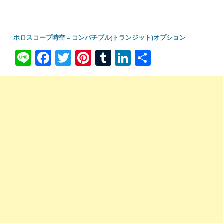
ホロスコープ時空 – コンパチブル(トランジット)オプション
Li
Fa
T
Pi
T
Li
共
ne
ce
wi
nt
u
nk
有
bo
tte
er
m
ed
ok
r
es
bl
In
t
r