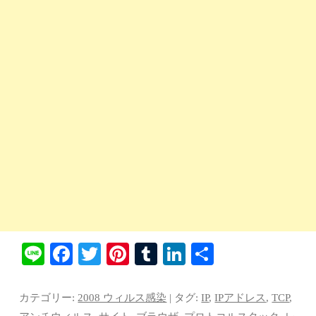
Li
Fa
T
Pi
T
Li
共
ne
ce
wi
nt
u
nk
有
bo
tte
er
m
ed
カテゴリー:
2008 ウィルス感染
| タグ:
IP
,
IPアドレス
,
TCP
,