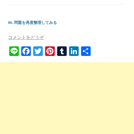
06. 問題を再度整理してみる
コメントをどうぞ
Li
Fa
T
Pi
T
Li
共
ne
ce
wi
nt
u
nk
有
bo
tte
er
m
ed
ok
r
es
bl
In
t
r