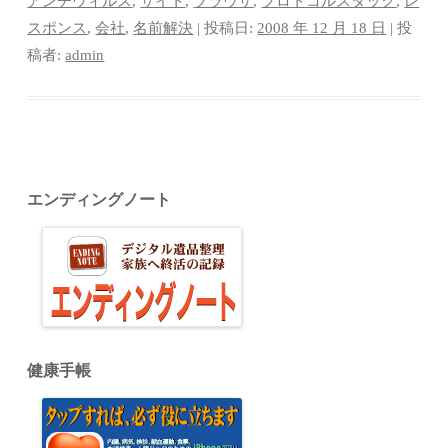
ok
r
es
bl
In
アンチウィルス
,
サイト
,
ブラウザ
,
プロトコルスタック
,
レ
スポンス
,
会社
,
名前解決
| 投稿日:
2008 年 12 月 18 日
|
投
t
r
稿者:
admin
エンディングノート
健康手帳