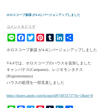
ホロスコープ参謀 が4.4にバージョンアップしました
コメントをどうぞ
Li
Fa
T
Pi
T
Li
共
ne
ce
wi
nt
u
nk
有
ホロスコープ参謀 が4.4にバージョンアップしました
bo
tte
er
m
ed
ok
r
es
bl
In
V4.4では、ホロスコープのハウスを追加しました
t
r
キャンパナス(Campanus)、レジオモンタナス
(Regiomontanus)
ハウスの処理を一部見直しました
https://itunes.apple.com/jp/app/id974933737?ls=1&mt=8