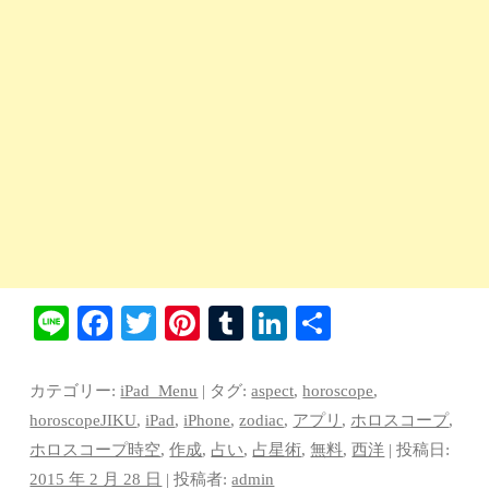
Li
Fa
T
Pi
T
Li
共
ne
ce
wi
nt
u
nk
有
bo
tte
er
m
ed
カテゴリー:
iPad_Menu
| タグ:
aspect
,
horoscope
,
ok
r
es
bl
In
horoscopeJIKU
,
iPad
,
iPhone
,
zodiac
,
アプリ
,
ホロスコープ
,
ホロスコープ時空
,
作成
,
占い
,
占星術
,
無料
,
西洋
| 投稿日:
t
r
2015 年 2 月 28 日
|
投稿者:
admin