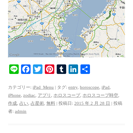
Li
Fa
T
Pi
T
Li
共
ne
ce
wi
nt
u
nk
有
bo
tte
er
m
ed
カテゴリー:
iPad_Menu
| タグ:
entry
,
horoscope
,
iPad
,
ok
r
es
bl
In
iPhone
,
zodiac
,
アプリ
,
ホロスコープ
,
ホロスコープ時空
,
作成
,
占い
,
占星術
,
無料
| 投稿日:
2015 年 2 月 28 日
|
投稿
t
r
者:
admin