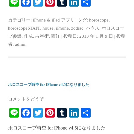
Li
Fa
T
Pi
T
Li
共
ne
ce
wi
nt
u
nk
有
bo
tte
er
m
ed
カテゴリー:
iPhone & iPad アプリ
| タグ:
horoscope
,
ok
r
es
bl
In
horoscopeSTAFF
,
house
,
iPhone
,
zodiac
,
ハウス
,
ホロスコー
プ参謀
,
作成
,
占星術
,
西洋
| 投稿日:
2013 年 1 月 9 日
|
投稿
t
r
者:
admin
ホロスコープ時空 for iPhone v4.5になりました
コメントをどうぞ
Li
Fa
T
Pi
T
Li
共
ne
ce
wi
nt
u
nk
有
ホロスコープ時空 for iPhone v4.5になりました
bo
tte
er
m
ed