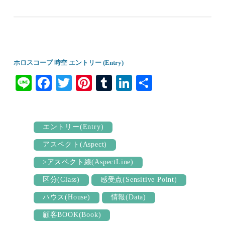
ホロスコープ 時空 エントリー (Entry)
Li
Fa
T
Pi
T
Li
共
ne
ce
wi
nt
u
nk
有
bo
tte
er
m
ed
ok
r
es
bl
In
エントリー(Entry)
t
r
アスペクト(Aspect)
>アスペクト線(AspectLine)
区分(Class)
感受点(Sensitive Point)
ハウス(House)
情報(Data)
顧客BOOK(Book)