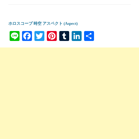
ホロスコープ 時空 アスペクト (Aspect)
Li
Fa
T
Pi
T
Li
共
ne
ce
wi
nt
u
nk
有
bo
tte
er
m
ed
ok
r
es
bl
In
t
r