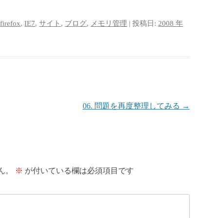
,
firefox
,
IE7
,
サイト
,
ブログ
,
メモリ管理
| 投稿日:
2008 年
06. 問題を再度整理してみる
→
ん。
※
が付いている欄は必須項目です