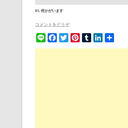
05. 何かがいます
コメントをどうぞ
Li
Fa
T
Pi
T
Li
共
ne
ce
wi
nt
u
nk
有
bo
tte
er
m
ed
ok
r
es
bl
In
t
r