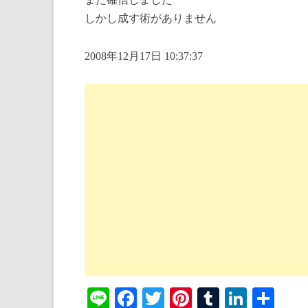
しかし成す術がありません
2008年12月17日 10:37:37
Li
Fa
T
Pi
T
Li
共