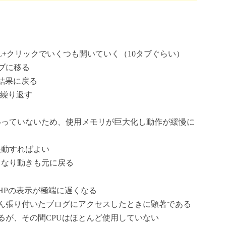
RL+クリックでいくつも開いていく（10タブぐらい）
ブに移る
索結果に戻る
を繰り返す
くいっていないため、使用メモリが巨大化し動作が緩慢に
起動すればよい
となり動きも元に戻る
HPの表示が極端に遅くなる
ん張り付いたブログにアクセスしたときに顕著である
るが、その間CPUはほとんど使用していない