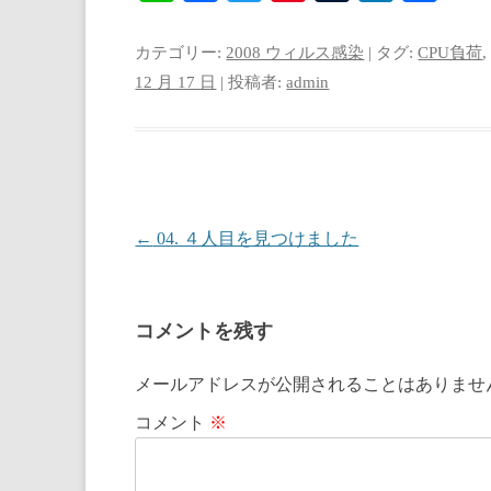
ne
ce
wi
nt
u
nk
有
bo
tte
er
m
ed
カテゴリー:
2008 ウィルス感染
| タグ:
CPU負荷
ok
r
es
bl
In
12 月 17 日
|
投稿者:
admin
t
r
投稿ナビゲーション
←
04. ４人目を見つけました
コメントを残す
メールアドレスが公開されることはありませ
コメント
※