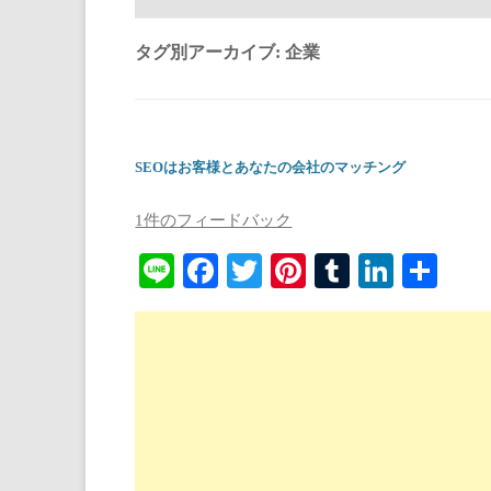
タグ別アーカイブ:
企業
SEOはお客様とあなたの会社のマッチング
1件のフィードバック
Li
Fa
T
Pi
T
Li
共
ne
ce
wi
nt
u
nk
有
bo
tte
er
m
ed
ok
r
es
bl
In
t
r