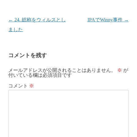
投稿ナビゲーション
←
24. 総称をウィルスとし
IPAでWinny事件
→
ました
コメントを残す
メールアドレスが公開されることはありません。
※
が
付いている欄は必須項目です
コメント
※