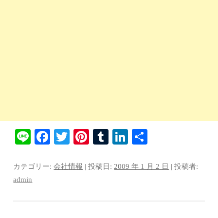
Li
Fa
T
Pi
T
Li
共
ne
ce
wi
nt
u
nk
有
bo
tte
er
m
ed
カテゴリー:
会社情報
| 投稿日:
2009 年 1 月 2 日
|
投稿者:
ok
r
es
bl
In
admin
t
r