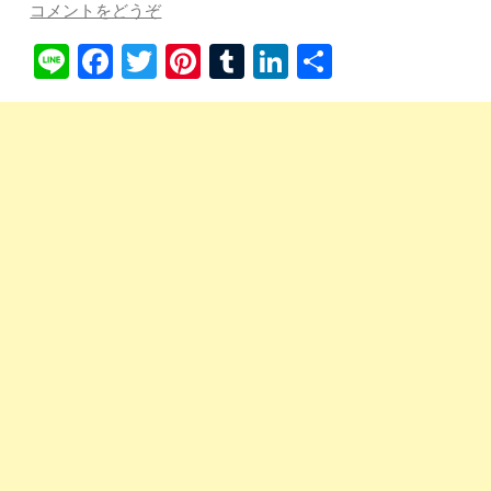
コメントをどうぞ
Li
Fa
T
Pi
T
Li
共
ne
ce
wi
nt
u
nk
有
bo
tte
er
m
ed
ok
r
es
bl
In
t
r