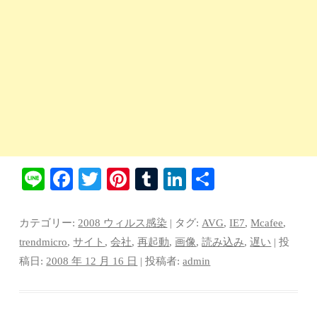
Li
Fa
T
Pi
T
Li
共
ne
ce
wi
nt
u
nk
有
bo
tte
er
m
ed
カテゴリー:
2008 ウィルス感染
| タグ:
AVG
,
IE7
,
Mcafee
,
ok
r
es
bl
In
trendmicro
,
サイト
,
会社
,
再起動
,
画像
,
読み込み
,
遅い
| 投
稿日:
2008 年 12 月 16 日
|
投稿者:
admin
t
r