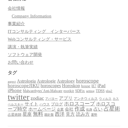
会社情報
Company Information
事業紹介
ITコンサルティング インターバース
Webコンサルティング・サービス
講演・執筆実績
ソフトウェア開発
お問い合わせ
タグ
horoscope
Astrologia
Astrologie
Astrology
aspect
horoscopeJIKU
Horoskop
horoscopes
iPad
house
IE7
iPhone
Malwarebytes' Anti-Malware
rootkit
SDFix
TDSS
setting
tdss2
twitter
zodiac
アプリ
アンチウィルス
アバター
ウィルス
カス
ホロスコープ
ホロスコ
サイト
ブログ
ハウス
ペルスキー
占星術
作成
ープ時空
占い
ホームページ
会社
企業
化身
無料
星座
西洋
見方
読み方
占星術師
羅針盤
運勢