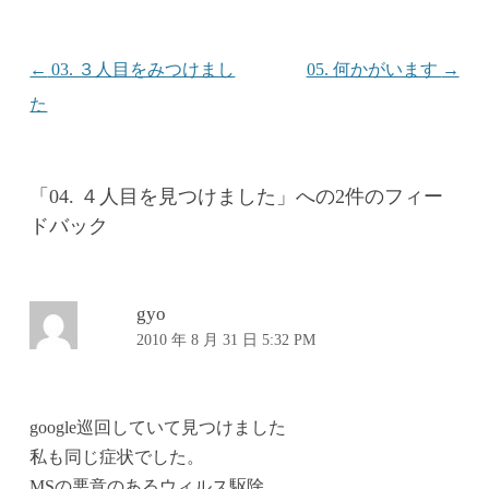
投稿ナビゲーション
←
03. ３人目をみつけまし
05. 何かがいます
→
た
「
04. ４人目を見つけました
」への2件のフィー
ドバック
gyo
2010 年 8 月 31 日 5:32 PM
google巡回していて見つけました
私も同じ症状でした。
MSの悪意のあるウィルス駆除