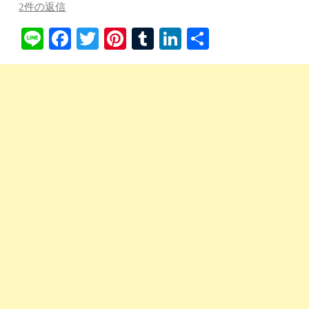
2件の返信
Li
Fa
T
Pi
T
Li
共
ne
ce
wi
nt
u
nk
有
bo
tte
er
m
ed
ok
r
es
bl
In
t
r