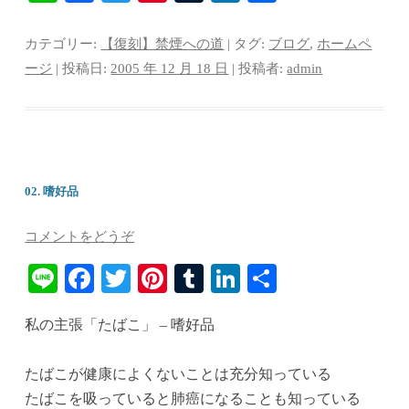
ne
ce
wi
nt
u
nk
有
bo
tte
er
m
ed
カテゴリー:
【復刻】禁煙への道
| タグ:
ブログ
,
ホームペ
ok
r
es
bl
In
ージ
| 投稿日:
2005 年 12 月 18 日
|
投稿者:
admin
t
r
02. 嗜好品
コメントをどうぞ
Li
Fa
T
Pi
T
Li
共
ne
ce
wi
nt
u
nk
有
私の主張「たばこ」 – 嗜好品
bo
tte
er
m
ed
ok
r
es
bl
In
たばこが健康によくないことは充分知っている
t
r
たばこを吸っていると肺癌になることも知っている