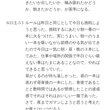
きたいか出したいか、噛み疲れたかどう
か、飽きたかどうか、が基準になる。
6/21
土
-5
3
ルールは昨日と同じとして今日も挑戦しよ
うと思った。挑戦するにあたり朝一番の一
本に火をつけた。実にうまい。朝一のうま
い一本を吸いながら節煙のやる気が出てき
たので今日は一気に朝・昼・晩の３本にし
てみた。仕事や場所の関係で半日ぐらい吸
えない事はたまにあることなので、やれば
できると思っていた。
昼がくるのが待ち遠しかった。昼の一本は
迷わず昼食後の一本にした。食後であるこ
とと数時間ではあるが禁煙したことの達成
感でそれはそれはおいしい一服であった。
さて、夜までガマンしようと思うと考えた
が夜とはいつだろう。