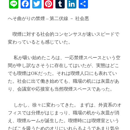
Li
Fa
T
Pi
T
Li
共
ne
ce
wi
nt
u
nk
有
へそ曲がりの禁煙 – 第二伏線 － 社会悪
bo
tte
er
m
ed
ok
r
es
bl
In
喫煙に対する社会的コンセンサスが速いスピードで
t
r
変わっているとも感じていた。
私が吸い始めたころは、一応禁煙スペースという空
間が申し訳なさそうに存在してはいたが、実態はどこ
でも喫煙はOKだった。それは喫煙人口にも表れてい
た。社会に出て働き始めても、職場の机には灰皿があ
り、会議室や応接室も当然喫煙スペースであった。
しかし、徐々に変わってきた。 まずは、外資系のオ
フィスでは分煙がはじまっり、職場の机から灰皿が消
え、喫煙ルームが誕生した。喫煙時には喫煙室という
たばこを吸うためのオリにいれらるようであまり気分