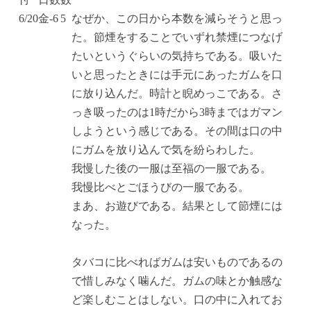
6/20
金
-6
5
なぜか、この日から本数を減らそうと思っ
た。節煙をすることでいずれ禁煙につなげ
たいというぐらいの気持ちである。吸いた
いと思ったときには手元にあったガムを口
に放り込んだ。時計と睨めっこである。さ
っき吸ったのは1時だから3時まではガマン
しようという感じである。その間は口の中
にガムを放り込んで気を紛らわした。
我慢した後の一服は至福の一服である。
我慢比べとごほうびの一服である。
まあ、お遊びである。結果として節煙には
なった。
タバコに比べればガムは安いものであるの
で惜しみなく噛んだ。ガムの味とか触感な
ど楽しむことはしない。口の中に入れてお