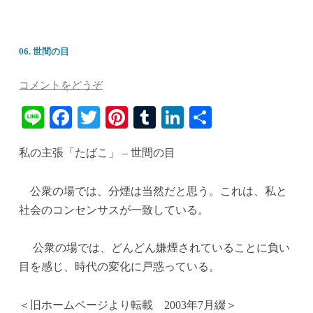
06. 世間の目
コメントをどうぞ
Li
Fa
T
Pi
T
Li
共
ne
ce
wi
nt
u
nk
有
私の主張「たばこ」 – 世間の目
bo
tte
er
m
ed
ok
r
es
bl
In
公衆の場では、分煙は当然だと思う。これは、私と
t
r
社会のコンセンサスが一致している。
公衆の場では、どんどん嫌煙されていることに負い
目を感じ、時代の変化に戸惑っている。
＜旧ホームページより転載 2003年7月綴＞