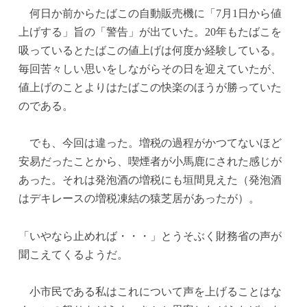
ok
r
es
bl
In
何日か前からたばこの自動販売機に「7月1日から値
t
r
上げする」旨の「警告」が出ていた。20年もたばこを
吸っているとたばこの値上げは何度か経験している。
毎回苦々しい思いをしながらその日を迎えていたが、
値上げのことよりはたばこの快楽のほうが勝っていた
のである。
でも、今回は違った。増税の過程がかつてないほど
安易だったことから、喫煙者が小馬鹿にされた感じが
あった。それは発泡酒の増税にも垣間見えた（発泡酒
はデキレースの増税凍結の猿芝居があったが）。
「いやなら止めれば・・・」とうそぶく財務省の声が
聞こえてくるようだ。
小市民である私はこれについて声を上げることはな