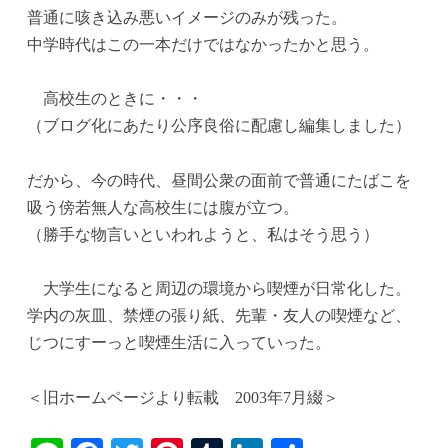
t
r
普通に咳き込み悪いイメージのみが残った。
中学時代はこの一本だけではなかったかと思う。
高校生のときに・・・
（ブログ化にあたり公序良俗に配慮し編集しました）
だから、今の時代、昼間公衆の面前で普通にたばこを
吸う傍若無人な高校生には腹が立つ。
（勝手な物言いといわれようと、私はそう思う）
大学生になると周辺の環境から喫煙が日常化した。
学内の灰皿、禁煙の張り紙、先輩・友人の喫煙など、
じつにすーっと喫煙生活に入っていった。
＜旧ホームページより転載 2003年7月綴＞