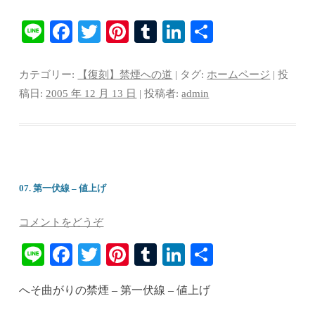
Li
Fa
T
Pi
T
Li
共
ne
ce
wi
nt
u
nk
有
bo
tte
er
m
ed
カテゴリー:
【復刻】禁煙への道
| タグ:
ホームページ
| 投
ok
r
es
bl
In
稿日:
2005 年 12 月 13 日
|
投稿者:
admin
t
r
07. 第一伏線 – 値上げ
コメントをどうぞ
Li
Fa
T
Pi
T
Li
共
ne
ce
wi
nt
u
nk
有
へそ曲がりの禁煙 – 第一伏線 – 値上げ
bo
tte
er
m
ed