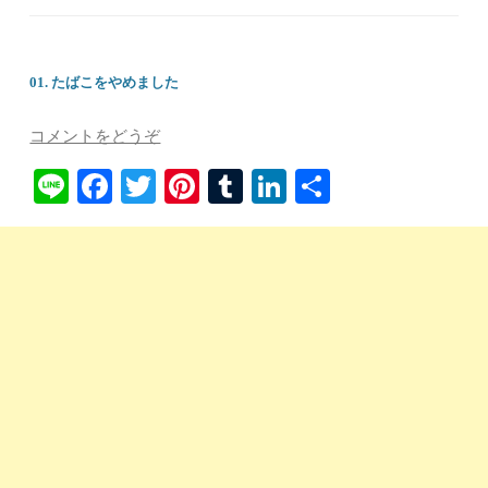
01. たばこをやめました
コメントをどうぞ
Li
Fa
T
Pi
T
Li
共
ne
ce
wi
nt
u
nk
有
bo
tte
er
m
ed
ok
r
es
bl
In
t
r