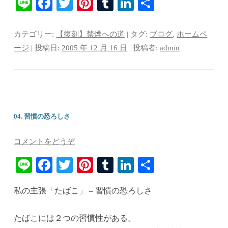
Li
Fa
T
Pi
T
Li
共
ne
ce
wi
nt
u
nk
有
bo
tte
er
m
ed
カテゴリー:
【復刻】禁煙への道
| タグ:
ブログ
,
ホームペ
ok
r
es
bl
In
ージ
| 投稿日:
2005 年 12 月 16 日
|
投稿者:
admin
t
r
04. 習慣の恐ろしさ
コメントをどうぞ
Li
Fa
T
Pi
T
Li
共
ne
ce
wi
nt
u
nk
有
私の主張「たばこ」 – 習慣の恐ろしさ
bo
tte
er
m
ed
ok
r
es
bl
In
たばこには２つの習慣性がある。