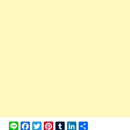
Li
Fa
T
Pi
T
Li
共