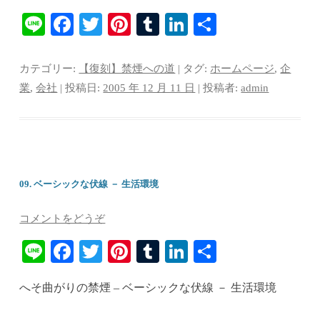
Li
Fa
T
Pi
T
Li
共
ne
ce
wi
nt
u
nk
有
bo
tte
er
m
ed
カテゴリー:
【復刻】禁煙への道
| タグ:
ホームページ
,
企
ok
r
es
bl
In
業
,
会社
| 投稿日:
2005 年 12 月 11 日
|
投稿者:
admin
t
r
09. ベーシックな伏線 － 生活環境
コメントをどうぞ
Li
Fa
T
Pi
T
Li
共
ne
ce
wi
nt
u
nk
有
へそ曲がりの禁煙 – ベーシックな伏線 － 生活環境
bo
tte
er
m
ed