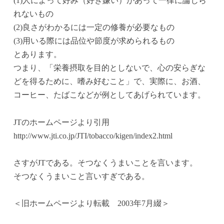
(1)人によって好み（好き嫌い）があって一律に論じら
れないもの
(2)良さがわかるには一定の修養が必要なもの
(3)用いる際には品位や節度が求められるもの
とあります。
つまり、「栄養摂取を目的としないで、心の安らぎな
どを得るために、嗜み好むこと」で、実際に、お酒、
コーヒー、たばこなどが例としてあげられています。
JTのホームページより引用
http://www.jti.co.jp/JTI/tobacco/kigen/index2.html
さすがJTである。そつなくうまいことを言います。
そつなくうまいこと言いすぎである。
＜旧ホームページより転載 2003年7月綴＞