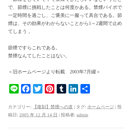
t
r
で、節煙に挑戦したことは何度かある。禁煙パイポで
一定時間を過ごし、ご褒美に一服って具合である。節
煙は、その効果がわからないことから1～2週間で止め
てしまう 。
節煙ですらこれである。
禁煙なんてしたことはない。
＜旧ホームページより転載 2003年7月綴＞
Li
Fa
T
Pi
T
Li
共
ne
ce
wi
nt
u
nk
有
bo
tte
er
m
ed
カテゴリー:
【復刻】禁煙への道
| タグ:
ホームページ
| 投
ok
r
es
bl
In
稿日:
2005 年 12 月 14 日
|
投稿者:
admin
t
r