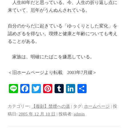
ok
r
es
bl
In
人生80年だと思っている。今、人生の折り返し点に
t
r
来ていて、厄年がうんぬんされている。
自分のからだに起きている「ゆっくりとした変化」を
認めざるを得ない。喫煙と健康と年齢についても考え
ることがある。
家族は、明確にたばこを嫌悪している。
＜旧ホームページより転載 2003年7月綴＞
Li
Fa
T
Pi
T
Li
共
ne
ce
wi
nt
u
nk
有
bo
tte
er
m
ed
カテゴリー:
【復刻】禁煙への道
| タグ:
ホームページ
| 投
ok
r
es
bl
In
稿日:
2005 年 12 月 10 日
|
投稿者:
admin
t
r