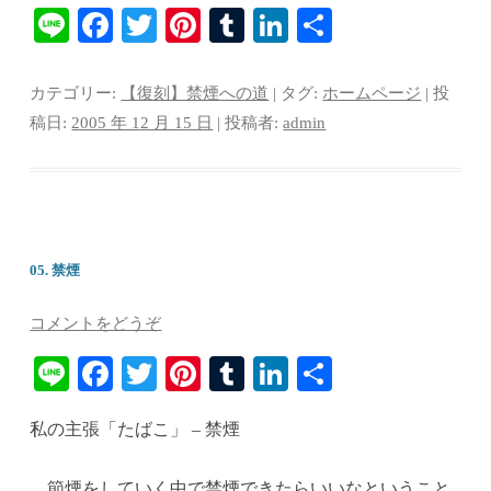
Li
Fa
T
Pi
T
Li
共
ne
ce
wi
nt
u
nk
有
bo
tte
er
m
ed
カテゴリー:
【復刻】禁煙への道
| タグ:
ホームページ
| 投
ok
r
es
bl
In
稿日:
2005 年 12 月 15 日
|
投稿者:
admin
t
r
05. 禁煙
コメントをどうぞ
Li
Fa
T
Pi
T
Li
共
ne
ce
wi
nt
u
nk
有
私の主張「たばこ」 – 禁煙
bo
tte
er
m
ed
ok
r
es
bl
In
節煙をしていく中で禁煙できたらいいなということ