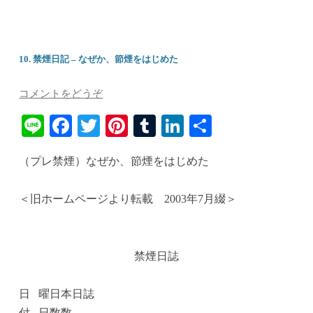
10. 禁煙日記 – なぜか、節煙をはじめた
コメントをどうぞ
Li
Fa
T
Pi
T
Li
共
ne
ce
wi
nt
u
nk
有
（プレ禁煙）なぜか、節煙をはじめた
bo
tte
er
m
ed
ok
r
es
bl
In
＜旧ホームページより転載 2003年7月綴＞
t
r
禁煙日誌
日
曜
日
本
日誌
付
日
数
数