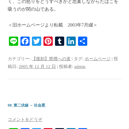
く、この怒りをどうすべきかと思案しながらたばこを
吸うのが関の山である。
＜旧ホームページより転載 2003年7月綴＞
Li
Fa
T
Pi
T
Li
共
ne
ce
wi
nt
u
nk
有
bo
tte
er
m
ed
カテゴリー:
【復刻】禁煙への道
| タグ:
ホームページ
| 投
ok
r
es
bl
In
稿日:
2005 年 12 月 12 日
|
投稿者:
admin
t
r
08. 第二伏線 － 社会悪
コメントをどうぞ