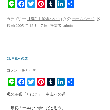
Li
Fa
T
Pi
T
Li
共
ne
ce
wi
nt
u
nk
有
bo
tte
er
m
ed
カテゴリー:
【復刻】禁煙への道
| タグ:
ホームページ
| 投
ok
r
es
bl
In
稿日:
2005 年 12 月 17 日
|
投稿者:
admin
t
r
03. 中毒への道
コメントをどうぞ
Li
Fa
T
Pi
T
Li
共
ne
ce
wi
nt
u
nk
有
私の主張「たばこ」 – 中毒への道
bo
tte
er
m
ed
ok
r
es
bl
In
最初の一本は中学生だと思う。