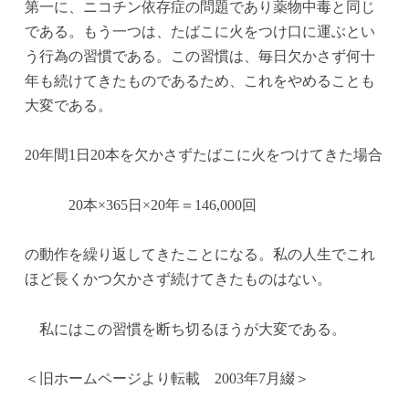
t
r
第一に、ニコチン依存症の問題であり薬物中毒と同じ
である。もう一つは、たばこに火をつけ口に運ぶとい
う行為の習慣である。この習慣は、毎日欠かさず何十
年も続けてきたものであるため、これをやめることも
大変である。
20年間1日20本を欠かさずたばこに火をつけてきた場合
20本×365日×20年＝146,000回
の動作を繰り返してきたことになる。私の人生でこれ
ほど長くかつ欠かさず続けてきたものはない。
私にはこの習慣を断ち切るほうが大変である。
＜旧ホームページより転載 2003年7月綴＞