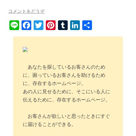
コメントをどうぞ
Li
Fa
T
Pi
T
Li
共
ne
ce
wi
nt
u
nk
有
bo
tte
er
m
ed
ok
r
es
bl
In
t
r
あなたを探しているお客さんのため
に、困っているお客さんを助けるため
に、存在するホームページ。
あの人に見せるために、そこにいる人に
伝えるために、存在するホームページ。
お客さんが欲しいと思ったときにすぐ
に届けることができる。