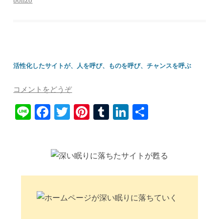
t
r
活性化したサイトが、人を呼び、ものを呼び、チャンスを呼ぶ
コメントをどうぞ
Li
Fa
T
Pi
T
Li
共
ne
ce
wi
nt
u
nk
有
bo
tte
er
m
ed
ok
r
es
bl
In
t
r