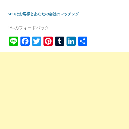
SEOはお客様とあなたの会社のマッチング
1件のフィードバック
Li
Fa
T
Pi
T
Li
共
ne
ce
wi
nt
u
nk
有
bo
tte
er
m
ed
ok
r
es
bl
In
t
r