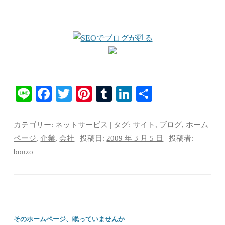
Li
Fa
T
Pi
T
Li
共
ne
ce
wi
nt
u
nk
有
bo
tte
er
m
ed
カテゴリー:
ネットサービス
| タグ:
サイト
,
ブログ
,
ホーム
ok
r
es
bl
In
ページ
,
企業
,
会社
| 投稿日:
2009 年 3 月 5 日
|
投稿者:
bonzo
t
r
そのホームページ、眠っていませんか