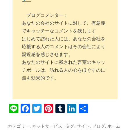
ブログコメンター：
あなたの会社のサイトに対して、有意義
でキャッチーなコメントを残します
はじめて訪れた人には、あなたの会社を
応援する人のコメントはその会社により
親近感を感じさせます。
あなたのサイトに残された言葉のキャッ
チボールは、訪れる人の心をほぐすのに
最も効果的です。
Li
Fa
T
Pi
T
Li
共
ne
ce
wi
nt
u
nk
有
bo
tte
er
m
ed
カテゴリー:
ネットサービス
| タグ:
サイト
,
ブログ
,
ホーム