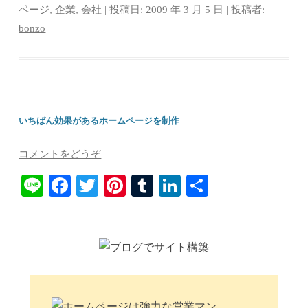
ok
r
es
bl
In
ページ
,
企業
,
会社
| 投稿日:
2009 年 3 月 5 日
|
投稿者:
bonzo
t
r
いちばん効果があるホームページを制作
コメントをどうぞ
Li
Fa
T
Pi
T
Li
共
ne
ce
wi
nt
u
nk
有
bo
tte
er
m
ed
ok
r
es
bl
In
t
r