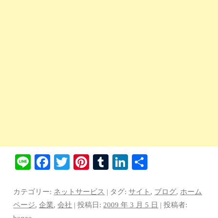
Li
Fa
T
Pi
T
Li
共
ne
ce
wi
nt
u
nk
有
bo
tte
er
m
ed
カテゴリー:
ネットサービス
| タグ:
サイト
,
ブログ
,
ホーム
ok
r
es
bl
In
ページ
,
企業
,
会社
| 投稿日:
2009 年 3 月 5 日
|
投稿者:
bonzo