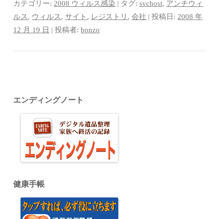
bo
tte
er
m
ed
カテゴリー:
2008 ウィルス感染
| タグ:
svchost
,
アンチウィ
ok
r
es
bl
In
ルス
,
ウィルス
,
サイト
,
レジストリ
,
会社
| 投稿日:
2008 年
12 月 19 日
|
投稿者:
bonzo
t
r
エンディングノート
健康手帳