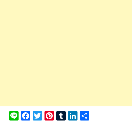
Li
Fa
T
Pi
T
Li
共
ne
ce
wi
nt
u
nk
有