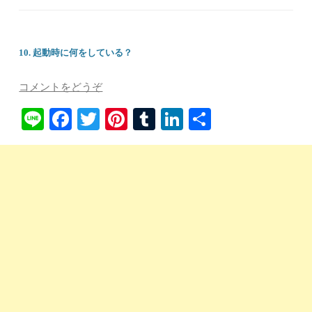
10. 起動時に何をしている？
コメントをどうぞ
Li
Fa
T
Pi
T
Li
共
ne
ce
wi
nt
u
nk
有
bo
tte
er
m
ed
ok
r
es
bl
In
t
r