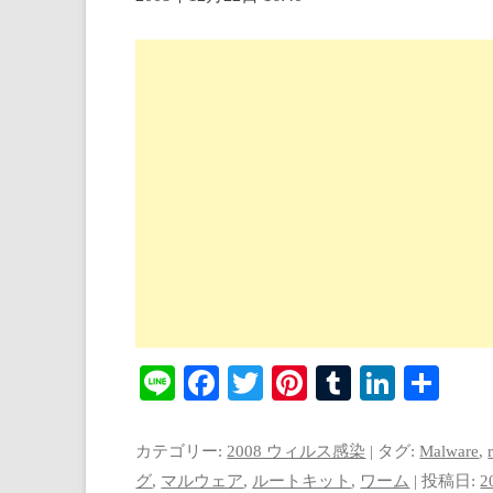
Li
Fa
T
Pi
T
Li
共
ne
ce
wi
nt
u
nk
有
bo
tte
er
m
ed
カテゴリー:
2008 ウィルス感染
| タグ:
Malware
,
ok
r
es
bl
In
グ
,
マルウェア
,
ルートキット
,
ワーム
| 投稿日:
2