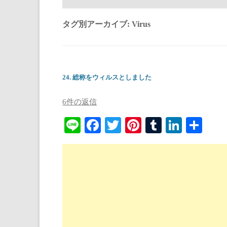
タグ別アーカイブ:
Virus
24. 総称をウィルスとしました
6件の返信
Li
Fa
T
Pi
T
Li
共
ne
ce
wi
nt
u
nk
有
bo
tte
er
m
ed
ok
r
es
bl
In
t
r