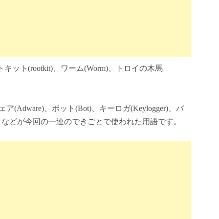
トキット(rootkit)、ワーム(Worm)、トロイの木馬
Adware)、ボット(Bot)、キーロガ(Keylogger)、バ
shing)、などが今回の一連のできごとで使われた用語です。